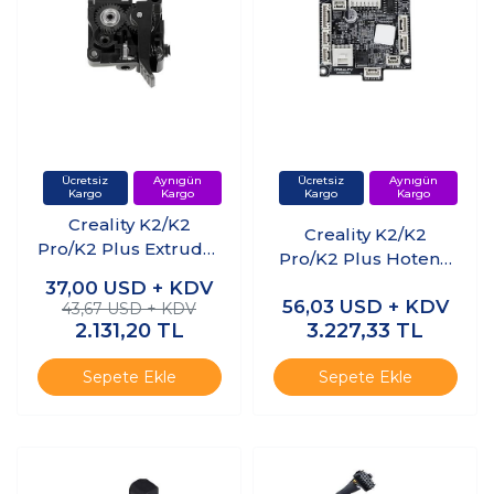
Creality K2/K2
Creality K2/K2
Pro/K2 Plus Extruder
Pro/K2 Plus Hotend
Ön Kapak
PCB Kartı
37,00
USD + KDV
56,03
USD + KDV
43,67 USD + KDV
2.131,20
TL
3.227,33
TL
Sepete Ekle
Sepete Ekle