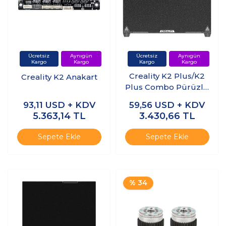
Creality K2 Plus/K2
Creality K2 Anakart
Plus Combo Pürüzlü
PEI Tabla
93,11
USD + KDV
59,56
USD + KDV
350x350mm
5.363,14
TL
3.430,66
TL
Sepete Ekle
Sepete Ekle
% 34