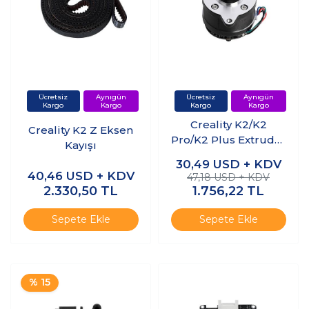
Creality K2/K2
Creality K2 Z Eksen
Pro/K2 Plus Extruder
Kayışı
Motoru
30,49
USD + KDV
40,46
USD + KDV
47,18 USD + KDV
2.330,50
TL
1.756,22
TL
Sepete Ekle
Sepete Ekle
% 15