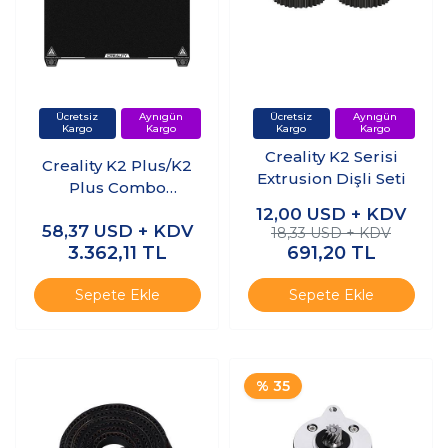
Creality K2 Serisi
Creality K2 Plus/K2
Extrusion Dişli Seti
Plus Combo
Pürüzsüz Epoksi
12,00
USD + KDV
58,37
USD + KDV
Reçine Tabla
18,33 USD + KDV
3.362,11
TL
691,20
TL
350x350mm
Sepete Ekle
Sepete Ekle
% 35