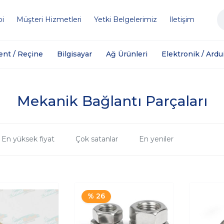
bi
Müşteri Hizmetleri
Yetki Belgelerimiz
İletişim
ent / Reçine
Bilgisayar
Ağ Ürünleri
Elektronik / Ardu
Mekanik Bağlantı Parçaları
En yüksek fiyat
Çok satanlar
En yeniler
% 26