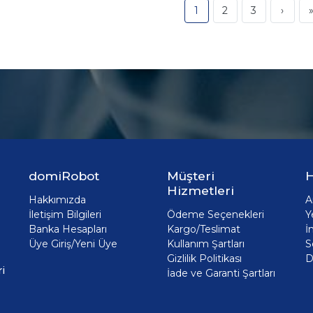
1
2
3
›
domiRobot
Müşteri
H
Hizmetleri
Hakkımızda
A
İletişim Bilgileri
Ödeme Seçenekleri
Y
Banka Hesapları
Kargo/Teslimat
İ
Üye Giriş/Yeni Üye
Kullanım Şartları
S
Gizlilik Politikası
D
i
İade ve Garanti Şartları