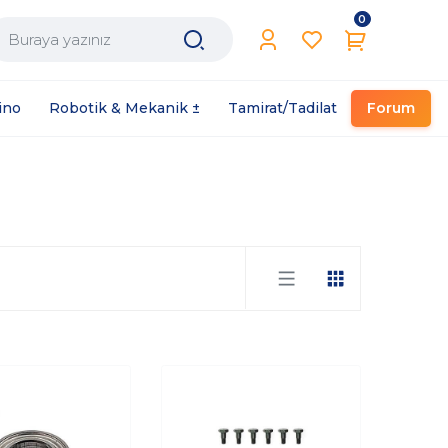
0
Filament / Reçine
ino
Robotik & Mekanik ±
Tamirat/Tadilat
Forum