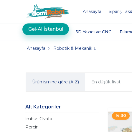
Anasayfa
Sipariş Taki
Gel-Al İstanbul
3D Yazıcı ve CNC
Filam
Anasayfa
Robotik & Mekanik ±
Ürün ismine göre (A-Z)
En düşük fiyat
Alt Kategoriler
% 30
İmbus Civata
Perçin