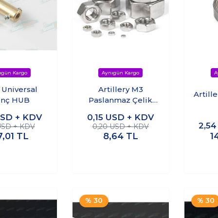
Universal
Artillery M3
Artill
inç HUB
Paslanmaz Çelik
Somun
SD + KDV
0,15
USD + KDV
2,5
 USD + KDV
0,20 USD + KDV
7,01
TL
8,64
TL
1
% 30
% 30