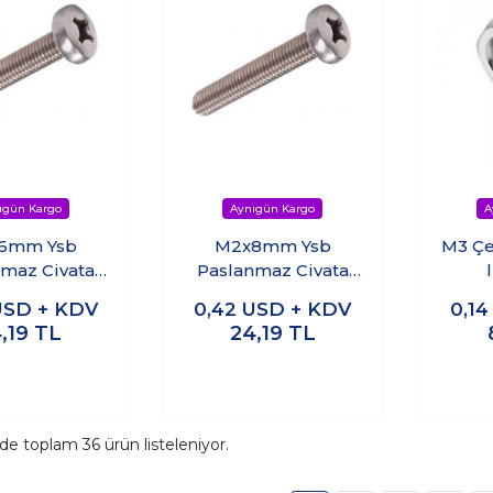
6mm Ysb
M2x8mm Ysb
M3 Çe
maz Civata
Paslanmaz Civata
 (10 adet)
seti (10 adet)
USD + KDV
0,42
USD + KDV
0,1
,19
TL
24,19
TL
ide toplam
36
ürün listeleniyor.