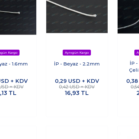
İP 
eyaz - 1.6mm
İP - Beyaz - 2.2mm
Çel
USD + KDV
0,29
USD + KDV
0,3
 USD + KDV
0,42 USD + KDV
0,5
6,13
TL
16,93
TL