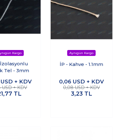
- İzolasyonlu
İP - Kahve - 1.1mm
ik Tel - 3mm
8
USD + KDV
0,06
USD + KDV
4 USD + KDV
0,08 USD + KDV
21,77
TL
3,23
TL