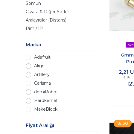
Somun
Civata & Diğer Setler
Aralayıcılar (Distans)
Pim / İP
Marka
6mm 
Adafruit
Pir
Align
2,21
U
Artillery
3,15
12
Carisma
domiRobot
Hardkernel
MakeBlock
% 30
Fiyat Aralığı