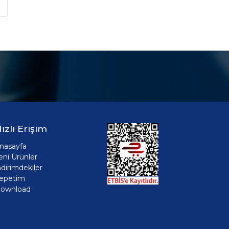
»
ızlı Erişim
nasayfa
eni Ürünler
ndirimdekiler
epetim
ownload