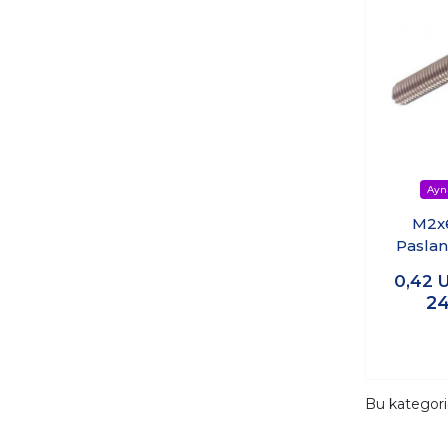
M2x
Paslan
seti
0,42
24
Bu kategor