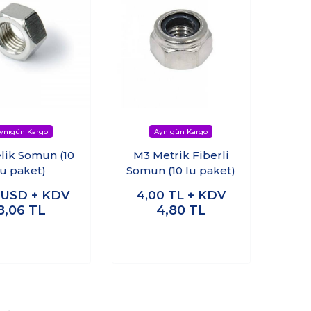
lik Somun (10
M3 Metrik Fiberli
lu paket)
Somun (10 lu paket)
4
USD + KDV
4,00
TL + KDV
8,06
TL
4,80
TL