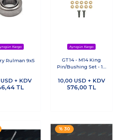
GT14 - M14 King
ery Rulman 9x5
Pin/Bushing Set - 18
parça - CA14354
4
USD + KDV
10,00
USD + KDV
46,44
TL
576,00
TL
% 30