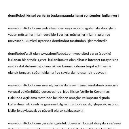
domiRobot kişisel verilerin toplanmasında hangi yöntemleri kullanıyor?
www.domiRobot.com web sitesinden veya mobil uygulamalardan işlem
yapan müşterilerimizin verdikleri veriler, müşterilerimizin rızaları ve
mevzuat hükümleri uyarınca domiRobot tarafından işlenmektedir.
domiRobot'a ait olan www.domiRobot.com web sitesi çerez (cookie)
kullanan bir sitedir. Çerez; kullanılmakta olan cihazın internet tarayıcısına
ya da sabit diskine depolanarak söz konusu cihazın tespit edilmesine
olanak tanıyan, çoğunlukla harf ve sayılardan oluşan bir dosyadır.
www.domiRobot.com ziyaretçilerine daha iyi hizmet verebilmek amacıyla
ve yasal yükümlülüğü çerçevesinde, işbu Kişisel Verilerin Korunması
Hakkında Açıklama metninde belirlenen amaçlar ve kapsam dışında
kullanılmamak kaydı ile gezinme bilgilerinizi toplayacak, işleyecek, üçüncü
kişilerle paylaşacak ve güvenli olarak saklayacaktır.
www.domiRobot.com çerezleri; günlük dosyaları, boş gif dosyaları ve/veya