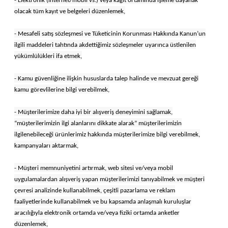
- Elektronik (internet/mobil vs.) veya kağıt ortamında işleme dayanak
olacak tüm kayıt ve belgeleri düzenlemek,
- Mesafeli satış sözleşmesi ve Tüketicinin Korunması Hakkında Kanun’un
ilgili maddeleri tahtında akdettiğimiz sözleşmeler uyarınca üstlenilen
yükümlülükleri ifa etmek,
- Kamu güvenliğine ilişkin hususlarda talep halinde ve mevzuat gereği
kamu görevlilerine bilgi verebilmek,
- Müşterilerimize daha iyi bir alışveriş deneyimini sağlamak,
“müşterilerimizin ilgi alanlarını dikkate alarak” müşterilerimizin
ilgilenebileceği ürünlerimiz hakkında müşterilerimize bilgi verebilmek,
kampanyaları aktarmak,
- Müşteri memnuniyetini artırmak, web sitesi ve/veya mobil
uygulamalardan alışveriş yapan müşterilerimizi tanıyabilmek ve müşteri
çevresi analizinde kullanabilmek, çeşitli pazarlama ve reklam
faaliyetlerinde kullanabilmek ve bu kapsamda anlaşmalı kuruluşlar
aracılığıyla elektronik ortamda ve/veya fiziki ortamda anketler
düzenlemek,