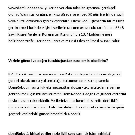
www.domiRobot.com, yukarıda yer alan talepler uyarınca, gerekçeli
olumlu/olumsuz yanıtını, en kısa sürede ve en geç 30 gün içerisinde yazılı
veya dijital ortamdan gerçekleştirebilir. Talebe konu işlemlerin bir maliyet
gerektirmesi halinde, Kişisel Verilerin Korunması Kurulu tarafından, 6698
Sayılı Kişisel Verilerin Korunması Kanunu’nun 13. Maddesine göre
belirlenen tarife üzerinden ücret ve masraf talep edilmesi mümkündür.
Verinin güncel ve doğru tutulduğundan nasıl emin olabilirim?
KVKK’nın 4. maddesi uyarınca domiRobot'un kişisel verilerinizi doğru ve
güncel olarak tutma yükümlülüğü bulunmaktadır. Bu kapsamda
DomiRobot'ın yürürlükteki mevzuattan doğan yükümlülüklerini yerine
getirebilmesi için müşterilerimizin DomiRobot’la doğru ve güncel verilerini
paylaşması gerekmektedir. Verilerinizin herhangi bir surette değişikliğe
uğraması halinde aşağıda belirtilen iletişim kanallarından bizimle iletişime
geçerek verilerinizi güncellemenizi rica ederiz.
domiRobot’a kişisel verilerinizle ilgili soru sormak ister misiniz?