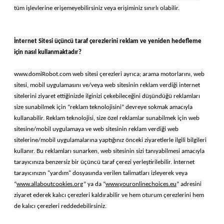
tüm işlevlerine erişemeyebilirsiniz veya erişiminiz sınırlı olabilir.
İnternet Sitesi üçüncü taraf çerezlerini reklam ve yeniden hedefleme
için nasıl kullanmaktadır?
www.domiRobot.com web sitesi çerezleri ayrıca; arama motorlarını, web
sitesi, mobil uygulamasını ve/veya web sitesinin reklam verdiği internet
sitelerini ziyaret ettiğinizde ilginizi çekebileceğini düşündüğü reklamları
size sunabilmek için “reklam teknolojisini” devreye sokmak amacıyla
kullanabilir. Reklam teknolojisi, size özel reklamlar sunabilmek için web
sitesine/mobil uygulamaya ve web sitesinin reklam verdiği web
sitelerine/mobil uygulamalarına yaptığınız önceki ziyaretlerle ilgili bilgileri
kullanır. Bu reklamları sunarken, web sitesinin sizi tanıyabilmesi amacıyla
tarayıcınıza benzersiz bir üçüncü taraf çerezi yerleştirilebilir. İnternet
tarayıcınızın "yardım" dosyasında verilen talimatları izleyerek veya
“
www.allaboutcookies.org
” ya da “
www.youronlinechoices.eu
” adresini
ziyaret ederek kalıcı çerezleri kaldırabilir ve hem oturum çerezlerini hem
de kalıcı çerezleri reddedebilirsiniz.