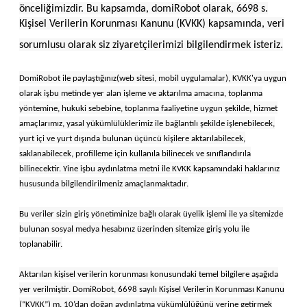
önceliğimizdir. Bu kapsamda, domiRobot olarak, 6698 s.
Kişisel Verilerin Korunması Kanunu (KVKK) kapsamında, veri
sorumlusu olarak siz ziyaretçilerimizi bilgilendirmek isteriz.
DomiRobot ile paylaştığınız(web sitesi, mobil uygulamalar), KVKK'ya uygun
olarak işbu metinde yer alan işleme ve aktarılma amacına, toplanma
yöntemine, hukuki sebebine, toplanma faaliyetine uygun şekilde, hizmet
amaçlarımız, yasal yükümlülüklerimiz ile bağlantılı şekilde işlenebilecek,
yurt içi ve yurt dışında bulunan üçüncü kişilere aktarılabilecek,
saklanabilecek, profilleme için kullanıla bilinecek ve sınıflandırıla
bilinecektir. Yine işbu aydınlatma metni ile KVKK kapsamındaki haklarınız
hususunda bilgilendirilmeniz amaçlanmaktadır.
Bu veriler sizin giriş yönetiminize bağlı olarak üyelik işlemi ile ya sitemizde
bulunan sosyal medya hesabınız üzerinden sitemize giriş yolu ile
toplanabilir.
Aktarılan kişisel verilerin korunması konusundaki temel bilgilere aşağıda
yer verilmiştir. DomiRobot, 6698 sayılı Kişisel Verilerin Korunması Kanunu
(“KVKK”) m. 10’dan doğan aydınlatma yükümlülüğünü yerine getirmek