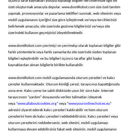
üçüncü taraf kaynakları yoluyla topladığı bilgileri tercihlerinizle ilgili bir
özet oluşturmak amacıyla depolar. www.domiRobot.com size özel tanıtım
yapmak, promosyonlar ve pazarlama teklifleri sunmak, web sitesinin veya
mobil uygulamanın içeriğini size göre iyileştirmek ve/veya tercihlerinizi
belirlemek amacıyla; site üzerinde gezinme bilgilerinizi ve/veya site
üzerindeki kullanım geçmişinizi izleyebilmektedir.
www.domiRobot.com çevrimiçi ve çevrimdışı olarak toplanan bilgiler gibi
farklı yöntemlerle veya farklı zamanlarda site üzerinde sizden toplanan
bilgileri eşleştirebilir ve bu bilgileri üçüncü taraflar gibi başka
kaynaklardan alınan bilgilerle birlikte kullanabilir.
www.domiRobot.com mobil uygulamasında oturum çerezleri ve kalıcı
çerezler kullanmaktadır. Oturum kimliği çerezi, tarayıcınızı kapattığınızda
sona erer. Kalıcı çerez ise sabit diskinizde uzun bir süre kalır. İnternet
tarayıcınızın "yardım" dosyasında verilen talimatları izleyerek
veya
“www.allaboutcookies.org
” veya “
www.youronlinechoices.eu
”
adresini ziyaret ederek kalıcı çerezleri kaldırabilir ve hem oturum
çerezlerini hem de kalıcı çerezleri reddedebilirsiniz. Kalıcı çerezleri veya
oturum çerezlerini reddederseniz, web sitesini, mobil uygulamayı
kullanmaya devam edebilirsiniz fakat web sitesinin, mobil uygulamanın