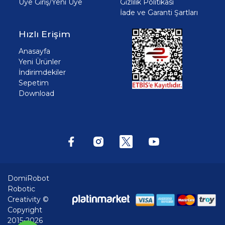
Üye Giriş/Yeni Üye
Gizlilik Politikası
İade ve Garanti Şartları
Hızlı Erişim
Anasayfa
Yeni Ürünler
İndirimdekiler
Sepetim
Download
DomiRobot
Robotic
Creativity ©
Copyright
2015-2026