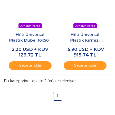
Hilti Üniversal
Hilti Üniversal
Plastik Dübel 10x50 -
Plastik Kırmızı
(20 adet)
Dübel 10X50 - 200
2,20
USD + KDV
15,90
USD + KDV
Adet
126,72
TL
915,74
TL
Sepete Ekle
Sepete Ekle
Bu kategoride toplam
2
ürün listeleniyor.
1