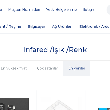
bi
Müşteri Hizmetleri
Yetki Belgelerimiz
İletişim
ent / Reçine
Bilgisayar
Ağ Ürünleri
Elektronik / Ardu
Infared /Işık /Renk
En yüksek fiyat
Çok satanlar
En yeniler