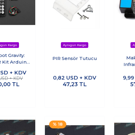
ot Gravity:
Ma
PIR Sensör Tutucu
IR Kit Arduino
Infr
 - Kumanda
SD + KDV
Dahil
0,82
USD + KDV
9,9
 USD + KDV
0,00
TL
47,23
TL
5
% 18