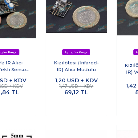
z IR Alıcı
Kızılötesi (Infared-
Kızıl
Tekli Sensör
IR) Alıcı Modülü
IR) 
Kartı
SD + KDV
1,20
USD + KDV
1,4
 USD + KDV
1,47 USD + KDV
3,84
TL
69,12
TL