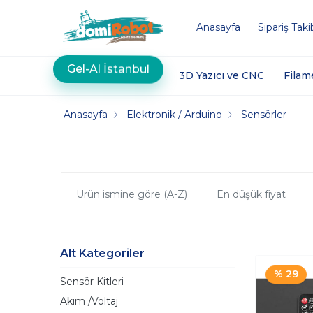
Anasayfa
Sipariş Taki
Gel-Al İstanbul
3D Yazıcı ve CNC
Filam
Anasayfa
Elektronik / Arduino
Sensörler
Ürün ismine göre (A-Z)
En düşük fiyat
Alt Kategoriler
% 29
Sensör Kitleri
Akım /Voltaj