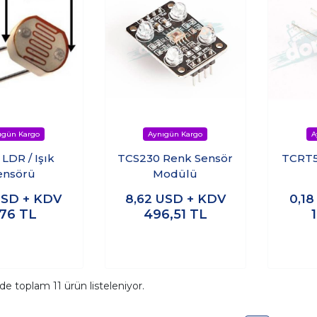
LDR / Işık
TCS230 Renk Sensör
TCRT5
ensörü
Modülü
SD + KDV
8,62
USD + KDV
0,1
,76
TL
496,51
TL
ide toplam
11
ürün listeleniyor.