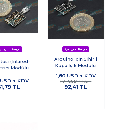
Arduino için Sihirli
ötesi (Infared-
Kupa Işık Modülü
Verici Modülü
1,60
USD + KDV
2
USD + KDV
1,91 USD + KDV
81,79
TL
92,41
TL