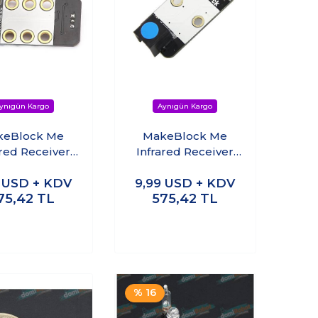
keBlock Me
MakeBlock Me
ared Receiver
Infrared Receiver
Decode
Decode V2.0
9
USD + KDV
9,99
USD + KDV
75,42
TL
575,42
TL
% 16