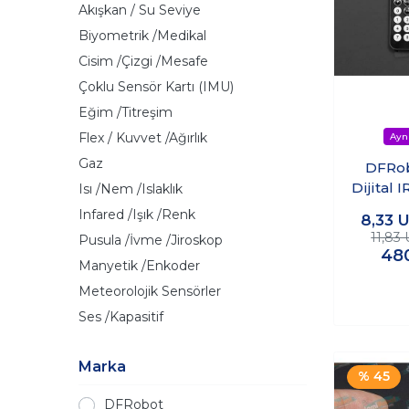
Akışkan / Su Seviye
Biyometrik /Medikal
Cisim /Çizgi /Mesafe
Çoklu Sensör Kartı (IMU)
Eğim /Titreşim
Flex / Kuvvet /Ağırlık
Gaz
DFRob
Dijital 
Isı /Nem /Islaklık
Uyumlu
Infared /Işık /Renk
8,33
U
11,83
Pusula /İvme /Jiroskop
48
Manyetik /Enkoder
Meteorolojik Sensörler
Ses /Kapasitif
Marka
% 45
DFRobot