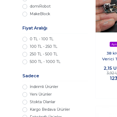
domiRobot
MakeBlock
Fiyat Aralığı
0 TL - 100 TL
100 TL - 250 TL
38 kH
250 TL - 500 TL
Verici 
500 TL - 1000 TL
2,15
U
3,92
Sadece
12
İndirimli Ürünler
Yeni Ürünler
Stokta Olanlar
Kargo Bedava Ürünler