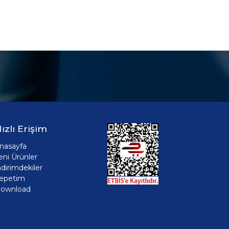
ızlı Erişim
nasayfa
eni Ürünler
ndirimdekiler
epetim
ownload