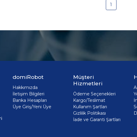
1
domiRobot
Müşteri
H
Hizmetleri
Hakkımızda
A
İletişim Bilgileri
Ödeme Seçenekleri
Y
Banka Hesapları
Kargo/Teslimat
İ
Üye Giriş/Yeni Üye
Kullanım Şartları
S
Gizlilik Politikası
D
i
İade ve Garanti Şartları