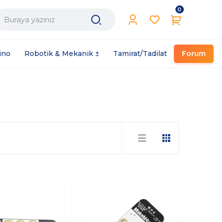
0
Filament / Reçine
ino
Robotik & Mekanik ±
Tamirat/Tadilat
Forum