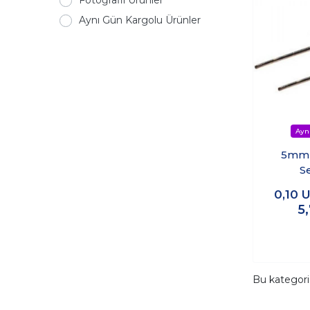
Fotoğraflı Ürünler
Aynı Gün Kargolu Ürünler
5mm 
S
0,10
U
5
Bu kategor