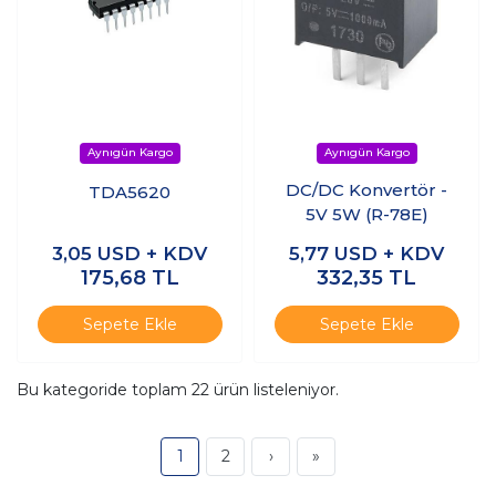
DC/DC Konvertör -
TDA5620
5V 5W (R-78E)
3,05
USD + KDV
5,77
USD + KDV
175,68
TL
332,35
TL
Sepete Ekle
Sepete Ekle
Bu kategoride toplam
22
ürün listeleniyor.
1
2
›
»