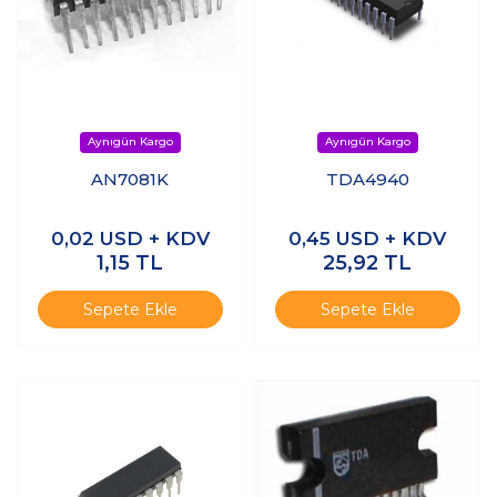
AN7081K
TDA4940
0,02
USD + KDV
0,45
USD + KDV
1,15
TL
25,92
TL
Sepete Ekle
Sepete Ekle