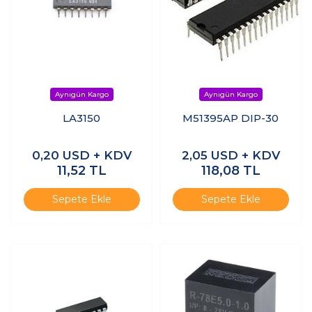
LA3150
M51395AP DIP-30
0,20
USD + KDV
2,05
USD + KDV
11,52
TL
118,08
TL
Sepete Ekle
Sepete Ekle