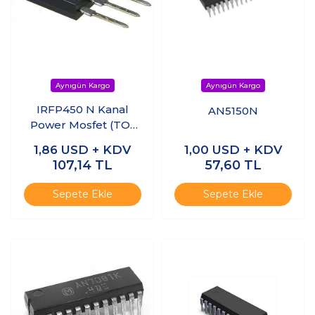
IRFP450 N Kanal
AN5150N
Power Mosfet (TO-
247)
1,86
USD + KDV
1,00
USD + KDV
107,14
TL
57,60
TL
Sepete Ekle
Sepete Ekle