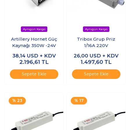
Artillery Hornet Güç
Tribox Grup Priz
Kaynağı 350W -24V
1/16A 220V
38,14
USD + KDV
26,00
USD + KDV
2.196,61
TL
1.497,60
TL
Sepete Ekle
Sepete Ekle
% 23
% 17