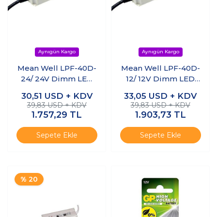
Mean Well LPF-40D-
Mean Well LPF-40D-
24/ 24V Dimm LED
12/ 12V Dimm LED
Sürücü
Sürücü
30,51
USD + KDV
33,05
USD + KDV
39,83 USD + KDV
39,83 USD + KDV
1.757,29
TL
1.903,73
TL
Sepete Ekle
Sepete Ekle
% 20