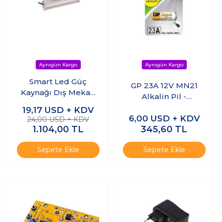
Smart Led Güç
GP 23A 12V MN21
Kaynağı Dış Mekan
Alkalin Pil -
200W 12v 13.5A
Kumanda Pili
19,17
USD + KDV
6,00
USD + KDV
24,00 USD + KDV
1.104,00
TL
345,60
TL
Sepete Ekle
Sepete Ekle