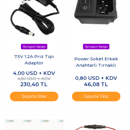
7.5V 1.2A Priz Tipi
Power Soket Erkek
Adaptör
Anahtarlı Tırnaklı
4,00
USD + KDV
0,80
USD + KDV
4,50 USD + KDV
230,40
TL
46,08
TL
Sepete Ekle
Sepete Ekle