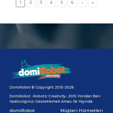
1
2
3
4
5
6
›
»
DomiRobot © Copyright 2015-2026
DomiRobot -Robotic Creativity- 2015 Yılından Beri
Yaratıcılığınızı Desteklemek Amacı İle Yayında.
domiRobot
Müşteri Hizmetleri