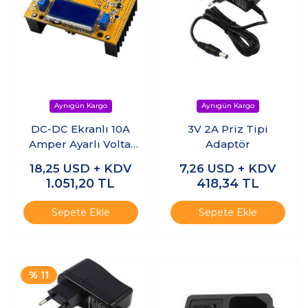
DC-DC Ekranlı 10A
3V 2A Priz Tipi
Amper Ayarlı Voltaj
Adaptör
Düşürücü
18,25
USD + KDV
7,26
USD + KDV
1.051,20
TL
418,34
TL
Sepete Ekle
Sepete Ekle
% 11