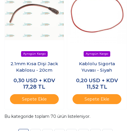
2.1mm Kısa Dişi Jack
Kablolu Sigorta
Kablosu - 20cm
Yuvası - Siyah
0,30
USD + KDV
0,20
USD + KDV
17,28
TL
11,52
TL
Sepete Ekle
Sepete Ekle
Bu kategoride toplam
70
ürün listeleniyor.