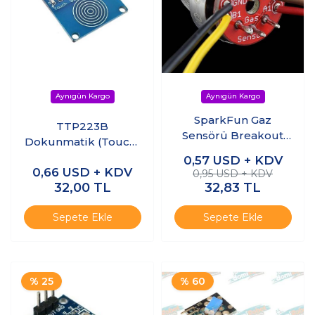
SparkFun Gaz
TTP223B
Sensörü Breakout
Dokunmatik (Touch)
Kartı
Sensör Modülü
0,57
USD + KDV
0,66
USD + KDV
0,95 USD + KDV
32,00
TL
32,83
TL
Sepete Ekle
Sepete Ekle
% 25
% 60