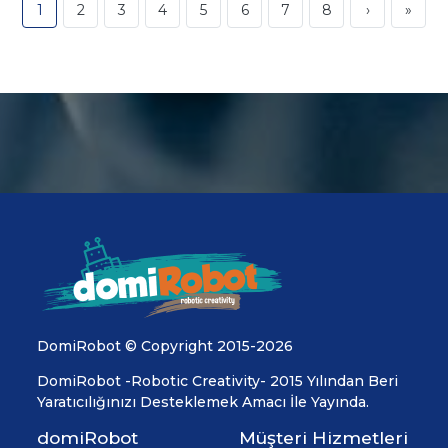
1
2
3
4
5
6
7
8
›
»
DomiRobot © Copyright 2015-2026
DomiRobot -Robotic Creativity- 2015 Yılından Beri
Yaratıcılığınızı Desteklemek Amacı İle Yayında.
domiRobot
Müşteri Hizmetleri