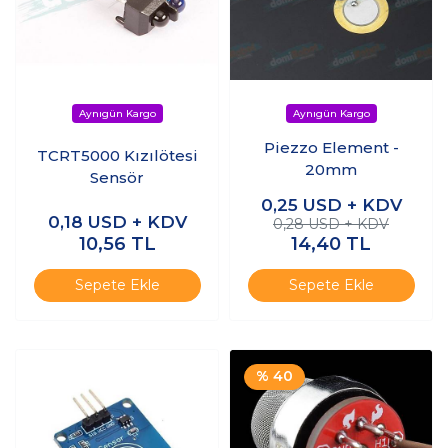
Piezzo Element -
TCRT5000 Kızılötesi
20mm
Sensör
0,25
USD + KDV
0,18
USD + KDV
0,28 USD + KDV
10,56
TL
14,40
TL
Sepete Ekle
Sepete Ekle
% 40