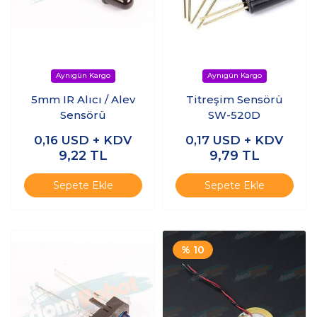
5mm IR Alıcı / Alev
Titreşim Sensörü
Sensörü
SW-520D
0,16
USD + KDV
0,17
USD + KDV
9,22
TL
9,79
TL
Sepete Ekle
Sepete Ekle
% 10