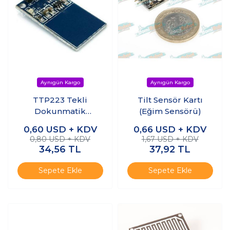
TTP223 Tekli
Tilt Sensör Kartı
Dokunmatik
(Eğim Sensörü)
Anahtar- 1 Way
0,60
USD + KDV
0,66
USD + KDV
Touch Switch
0,80 USD + KDV
1,67 USD + KDV
34,56
TL
37,92
TL
Sepete Ekle
Sepete Ekle