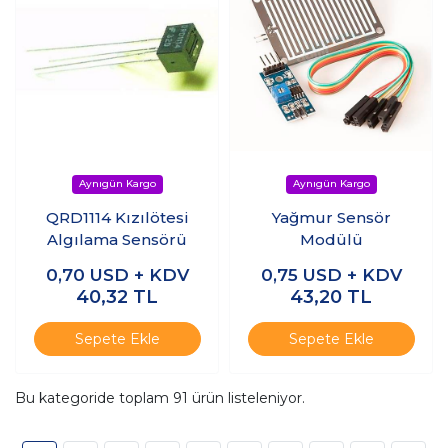
QRD1114 Kızılötesi
Yağmur Sensör
Algılama Sensörü
Modülü
0,70
USD + KDV
0,75
USD + KDV
40,32
TL
43,20
TL
Sepete Ekle
Sepete Ekle
Bu kategoride toplam
91
ürün listeleniyor.