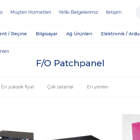
bi
Müşteri Hizmetleri
Yetki Belgelerimiz
İletişim
ent / Reçine
Bilgisayar
Ağ Ürünleri
Elektronik / Ardu
nleri
F/O Patchpanel
En yüksek fiyat
Çok satanlar
En yeniler