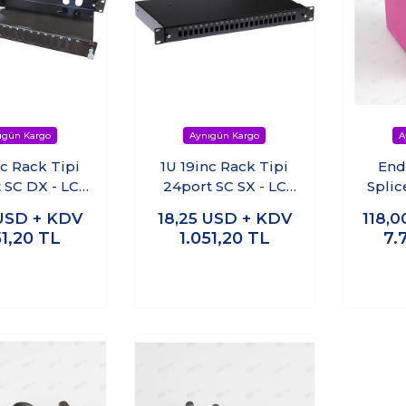
nc Rack Tipi
1U 19inc Rack Tipi
End
 SC DX - LC
24port SC SX - LC
Splic
F/O Patch
DX Fiber Patch
USD + KDV
18,25
USD + KDV
118,
l - Siyah
Panel- Siyah
51,20
TL
1.051,20
TL
7.