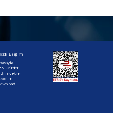
ızlı Erişim
nasayfa
eni Ürünler
ndirimdekiler
epetim
ownload