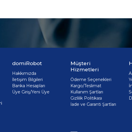
domiRobot
Müşteri
H
Hizmetleri
Hakkımızda
A
İletişim Bilgileri
Ödeme Seçenekleri
Y
Banka Hesapları
Kargo/Teslimat
İ
Üye Giriş/Yeni Üye
Kullanım Şartları
S
Gizlilik Politikası
D
i
İade ve Garanti Şartları