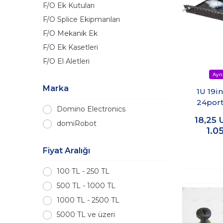
F/O Ek Kutuları
F/O Splice Ekipmanları
F/O Mekanik Ek
F/O Ek Kasetleri
F/O El Aletleri
Marka
1U 19i
24port
Domino Electronics
Quad 
18,25
domiRobot
Pane
1.0
Fiyat Aralığı
100 TL - 250 TL
500 TL - 1000 TL
1000 TL - 2500 TL
5000 TL ve üzeri