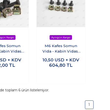
fes Somun
M6 Kafes Somun
Kabin Vidası
Vida - Kabin Vidası
li paket
50 li paket
SD + KDV
10,50
USD + KDV
2,00
TL
604,80
TL
ide toplam
6
ürün listeleniyor.
1