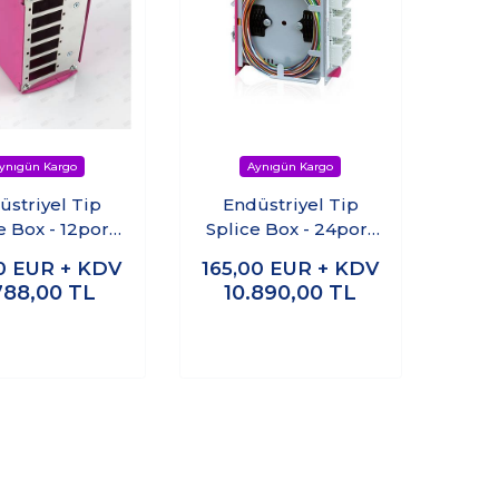
üstriyel Tip
Endüstriyel Tip
e Box - 12port
Splice Box - 24port
DIN Rail
DIN Rail
00
EUR + KDV
165,00
EUR + KDV
788,00
TL
10.890,00
TL