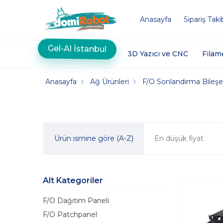
Anasayfa
Sipariş Taki
Gel-Al İstanbul
3D Yazıcı ve CNC
Filam
Anasayfa
Ağ Ürünleri
F/O Sonlandırma Bileşe
Ürün ismine göre (A-Z)
En düşük fiyat
Alt Kategoriler
F/O Dağıtım Paneli
F/O Patchpanel