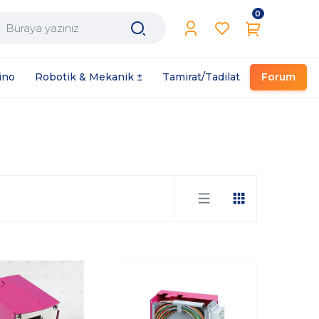
0
Filament / Reçine
ino
Robotik & Mekanik ±
Tamirat/Tadilat
Forum