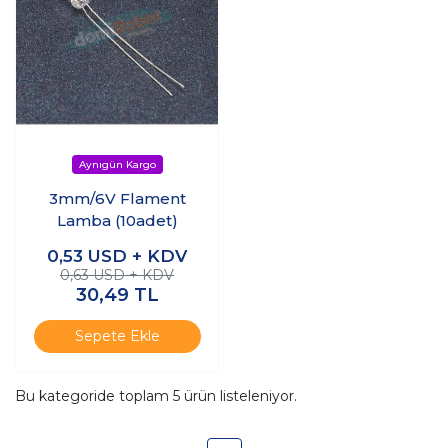
3mm/6V Flament
Lamba (10adet)
0,53
USD + KDV
0,63 USD + KDV
30,49
TL
Sepete Ekle
Bu kategoride toplam
5
ürün listeleniyor.