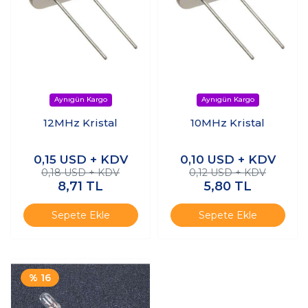
12MHz Kristal
10MHz Kristal
0,15
USD + KDV
0,10
USD + KDV
0,18 USD + KDV
0,12 USD + KDV
8,71
TL
5,80
TL
Sepete Ekle
Sepete Ekle
% 16