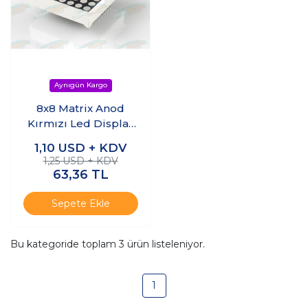
8x8 Matrix Anod
Kırmızı Led Display
(32mm)
1,10
USD + KDV
1,25 USD + KDV
63,36
TL
Sepete Ekle
Bu kategoride toplam
3
ürün listeleniyor.
1