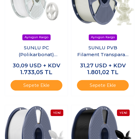
SUNLU PC
SUNLU PVB
(Polikarbonat)
Filament Transparan
Filament Naturel
1.75mm 1kg
30,09
USD + KDV
31,27
USD + KDV
1.75mm 1kg
1.733,05
TL
1.801,02
TL
Sepete Ekle
Sepete Ekle