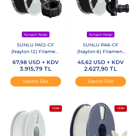
SUNLU PA12-CF
SUNLU PA6-CF
(Naylon 12) Filament
(Naylon 6) Filament
Siyah 1.75mm 1kg
Siyah 1.75mm 1kg
67,98
USD + KDV
45,62
USD + KDV
3.915,79
TL
2.627,90
TL
Sepete Ekle
Sepete Ekle