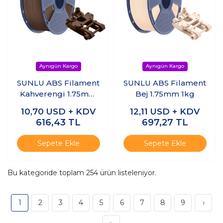
SUNLU ABS Filament
SUNLU ABS Filament
Kahverengi 1.75mm
Bej 1.75mm 1kg
1kg
10,70
USD + KDV
12,11
USD + KDV
616,43
TL
697,27
TL
Sepete Ekle
Sepete Ekle
Bu kategoride toplam
254
ürün listeleniyor.
1
2
3
4
5
6
7
8
9
›