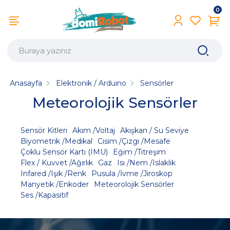
0
Anasayfa
Elektronik / Arduino
Sensörler
Meteorolojik Sensörler
Sensör Kitleri
Akım /Voltaj
Akışkan / Su Seviye
Biyometrik /Medikal
Cisim /Çizgi /Mesafe
Çoklu Sensör Kartı (IMU)
Eğim /Titreşim
Flex / Kuvvet /Ağırlık
Gaz
Isı /Nem /Islaklık
Infared /Işık /Renk
Pusula /İvme /Jiroskop
Manyetik /Enkoder
Meteorolojik Sensörler
Ses /Kapasitif