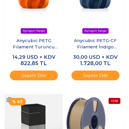
Anycubic PETG
Anycubic PETG-CF
Filament Turuncu
Filament İndigo
1.75mm 1kg
Mavi 1.75mm 1kg
14,29
USD + KDV
30,00
USD + KDV
822,85
TL
1.728,00
TL
Sepete Ekle
Sepete Ekle
% 43