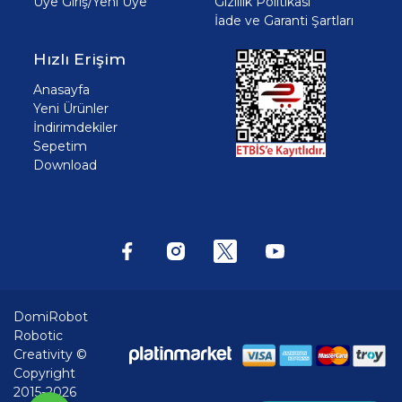
Üye Giriş/Yeni Üye
Gizlilik Politikası
İade ve Garanti Şartları
Hızlı Erişim
Anasayfa
Yeni Ürünler
İndirimdekiler
Sepetim
Download
DomiRobot
Robotic
Creativity ©
Copyright
2015-2026