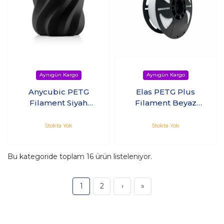
Anycubic PETG
Elas PETG Plus
Filament Siyah
Filament Beyaz
1.75mm 1kg
1.75mm 1Kg
Stokta Yok
Stokta Yok
Bu kategoride toplam
16
ürün listeleniyor.
1
2
›
»