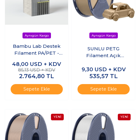
Bambu Lab Destek
SUNLU PETG
Filament PA/PET -
Filament Açık
Yeşil 1.75 mm 0.5 kg
Kahverengi 1.75mm
48,00
USD + KDV
9,30
USD + KDV
1kg
85,13 USD + KDV
2.764,80
TL
535,57
TL
Sepete Ekle
Sepete Ekle