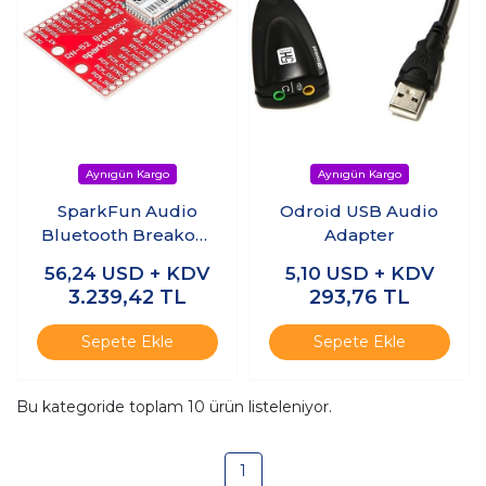
SparkFun Audio
Odroid USB Audio
Bluetooth Breakout
Adapter
- RN-52
56,24
USD + KDV
5,10
USD + KDV
3.239,42
TL
293,76
TL
Sepete Ekle
Sepete Ekle
Bu kategoride toplam
10
ürün listeleniyor.
1