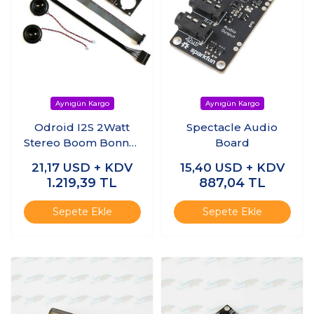
Odroid I2S 2Watt
Spectacle Audio
Stereo Boom Bonnet
Board
Kit + 12 pin GPIO
21,17
USD + KDV
15,40
USD + KDV
ribbon cable for XU4
1.219,39
TL
887,04
TL
Sepete Ekle
Sepete Ekle