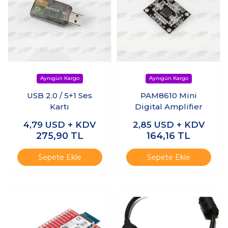
USB 2.0 / 5+1 Ses
PAM8610 Mini
Kartı
Digital Amplifier
4,79
USD + KDV
2,85
USD + KDV
275,90
TL
164,16
TL
Sepete Ekle
Sepete Ekle