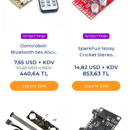
Domirobot-
SparkFun Noisy
Bluetooth Ses Alıcılı
Cricket Stereo
Mp3 Çözücü Kart +
Amplifier - 1.5W
7,65
USD + KDV
Kızılötesi Kumanda
14,82
USD + KDV
10,20 USD + KDV
440,64
TL
853,63
TL
Sepete Ekle
Sepete Ekle