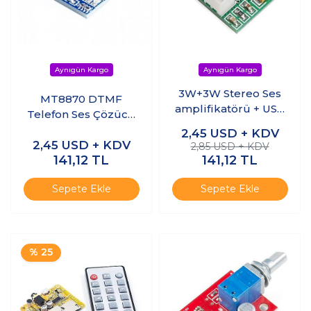
3W+3W Stereo Ses
MT8870 DTMF
amplifikatörü + USB
Telefon Ses Çözücü
Lityum Pil Şarj
Modülü
2,45
USD + KDV
Modülü
2,45
USD + KDV
2,85 USD + KDV
141,12
TL
141,12
TL
Sepete Ekle
Sepete Ekle
% 25