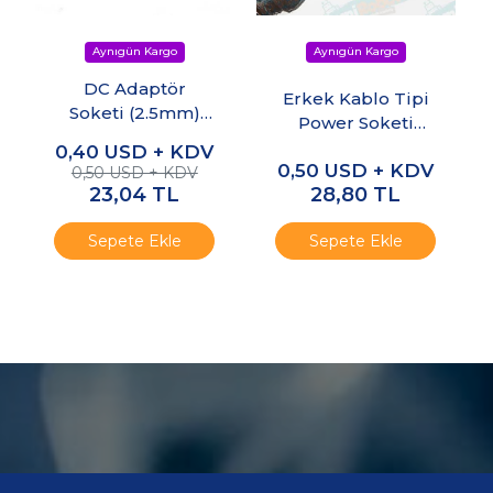
DC Adaptör
Erkek Kablo Tipi
Soketi (2.5mm)
Power Soketi
PCB Montaj
2.1mm/9mm
0,40
USD + KDV
(5adet)
0,50
USD + KDV
(5adet)
0,50 USD + KDV
23,04
TL
28,80
TL
Sepete Ekle
Sepete Ekle