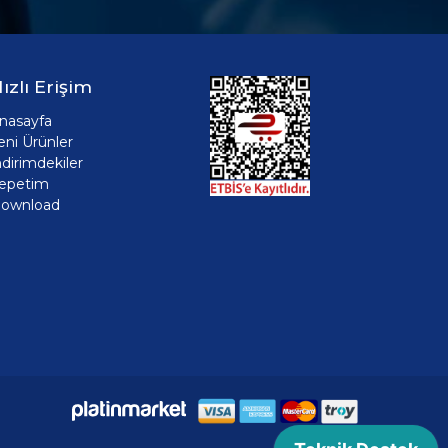
ızlı Erişim
nasayfa
eni Ürünler
ndirimdekiler
epetim
ownload