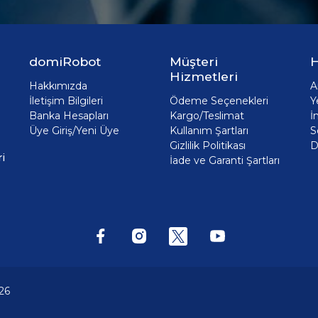
domiRobot
Müşteri
H
Hizmetleri
Hakkımızda
A
İletişim Bilgileri
Ödeme Seçenekleri
Y
Banka Hesapları
Kargo/Teslimat
İ
Üye Giriş/Yeni Üye
Kullanım Şartları
S
Gizlilik Politikası
D
i
İade ve Garanti Şartları
26