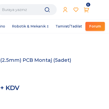
0
Filament / Reçine
ino
Robotik & Mekanik ±
Tamirat/Tadilat
Forum
 (2.5mm) PCB Montaj (5adet)
 + KDV