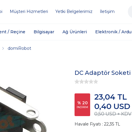
bi
Müşteri Hizmetleri
Yetki Belgelerimiz
İletişim
ent / Reçine
Bilgisayar
Ağ Ürünleri
Elektronik / Ardu
domiRobot
DC Adaptör Soketi
23,04 TL
% 20
0,40 USD
İNDİRİM
0,50 USD + KDV
Havale Fiyatı : 22,35 TL