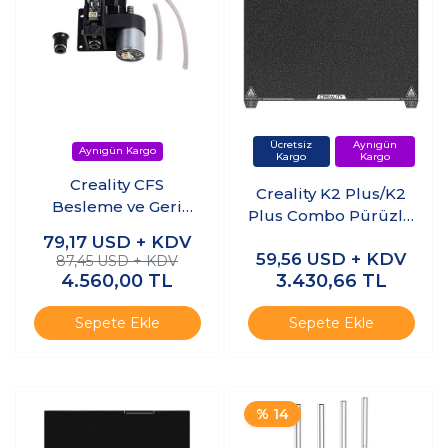
Creality CFS
Creality K2 Plus/K2
Besleme ve Geri
Plus Combo Pürüzlü
Çekme (Extruder)
PEI Tabla
79,17
USD + KDV
Kit
59,56
USD + KDV
350x350mm
87,45 USD + KDV
4.560,00
TL
3.430,66
TL
Sepete Ekle
Sepete Ekle
% 14