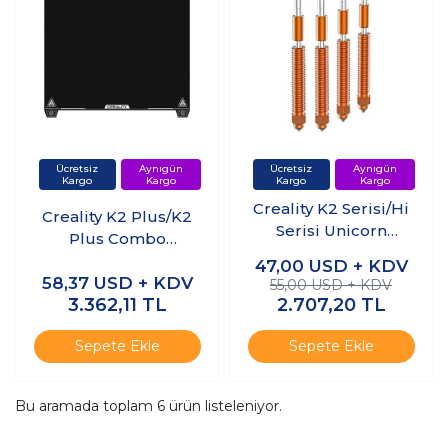
Creality K2 Serisi/Hi
Creality K2 Plus/K2
Serisi Unicorn
Plus Combo
Quick-Swap Nozzle
Pürüzsüz Epoksi
47,00
USD + KDV
Kit
58,37
USD + KDV
Reçine Tabla
55,00 USD + KDV
3.362,11
TL
2.707,20
TL
350x350mm
Sepete Ekle
Sepete Ekle
Bu aramada toplam
6
ürün listeleniyor.