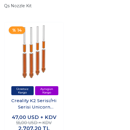
Qs Nozzle Kit
% 14
Creality K2 Serisi/Hi
Serisi Unicorn
Quick-Swap Nozzle
47,00
USD + KDV
Kit
55,00 USD + KDV
2.707,20
TL