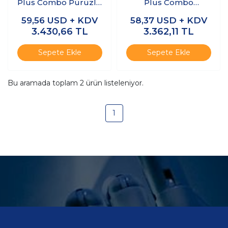
Plus Combo Pürüzlü
Plus Combo
PEI Tabla
Pürüzsüz Epoksi
59,56
USD + KDV
58,37
USD + KDV
350x350mm
Reçine Tabla
3.430,66
TL
3.362,11
TL
350x350mm
Sepete Ekle
Sepete Ekle
Bu aramada toplam
2
ürün listeleniyor.
1