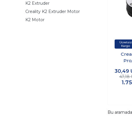
K2 Extruder
Creality K2 Extruder Motor
K2 Motor
Crea
Pro
Extru
30,49
47,18
1.7
Bu aramad