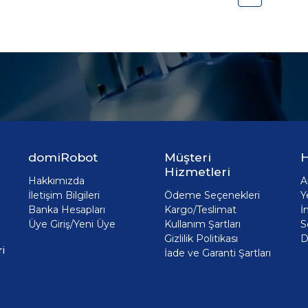
domiRobot
Müşteri
H
Hizmetleri
Hakkımızda
A
İletişim Bilgileri
Ödeme Seçenekleri
Y
Banka Hesapları
Kargo/Teslimat
İ
Üye Giriş/Yeni Üye
Kullanım Şartları
S
Gizlilik Politikası
D
i
İade ve Garanti Şartları