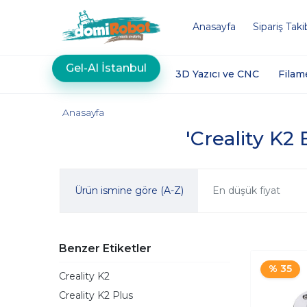
Anasayfa
Sipariş Taki
Gel-Al İstanbul
3D Yazıcı ve CNC
Filam
Anasayfa
'Creality K2 
Ürün ismine göre (A-Z)
En düşük fiyat
Benzer Etiketler
% 35
Creality K2
Creality K2 Plus