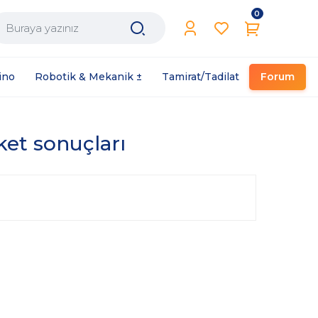
0
Filament / Reçine
ino
Robotik & Mekanik ±
Tamirat/Tadilat
Forum
iket sonuçları