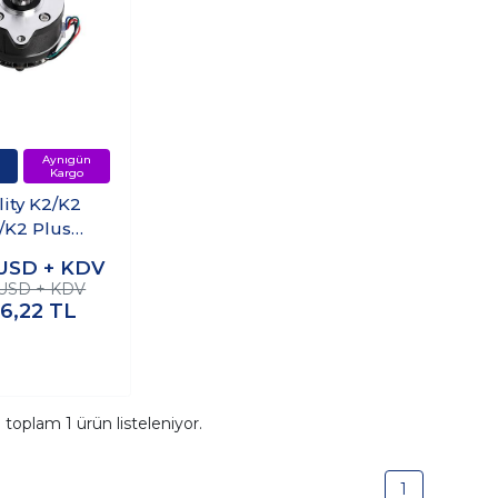
lity K2/K2
/K2 Plus
der Motoru
USD + KDV
 USD + KDV
56,22
TL
a toplam
1
ürün listeleniyor.
1