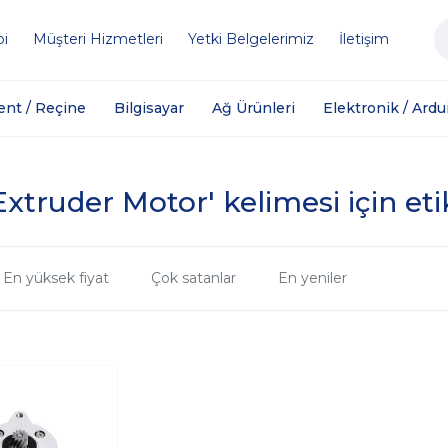
bi
Müşteri Hizmetleri
Yetki Belgelerimiz
İletişim
ent / Reçine
Bilgisayar
Ağ Ürünleri
Elektronik / Ardu
Extruder Motor' kelimesi için et
En yüksek fiyat
Çok satanlar
En yeniler