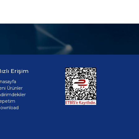
ızlı Erişim
nasayfa
eni Ürünler
ndirimdekiler
epetim
ownload