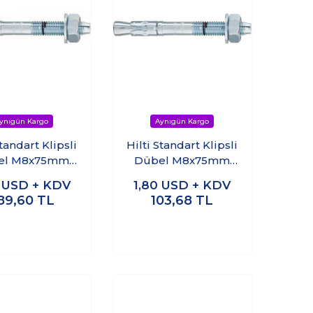
Standart Klipsli
Hilti Standart Klipsli
el M8x75mm
Dübel M8x75mm
elik Dübel)
(Çelik Dübel)
0
USD + KDV
1,80
USD + KDV
(25adet)
(4adet)
89,60
TL
103,68
TL