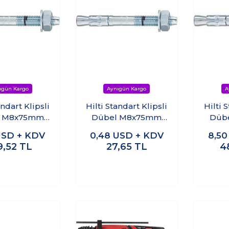
andart Klipsli
Hilti Standart Klipsli
Hilti 
l M8x75mm
Dübel M8x75mm
Düb
ik Dübel)
(Çelik Dübel) (1adet)
(Ç
SD + KDV
0,48
USD + KDV
8,5
12adet)
9,52
TL
27,65
TL
4