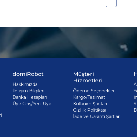
1
domiRobot
Müşteri
H
Hizmetleri
Hakkımızda
A
İletişim Bilgileri
Ödeme Seçenekleri
Y
Banka Hesapları
Kargo/Teslimat
İ
Üye Giriş/Yeni Üye
Kullanım Şartları
S
Gizlilik Politikası
D
i
İade ve Garanti Şartları