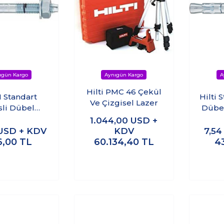
Hilti PMC 46 Çekül
I Standart
Hilti 
Ve Çizgisel Lazer
sli Dübel
Dübe
0mm (Çelik
(Ç
1.044,00
USD +
) (25adet)
USD + KDV
KDV
7,5
6,00
TL
60.134,40
TL
4