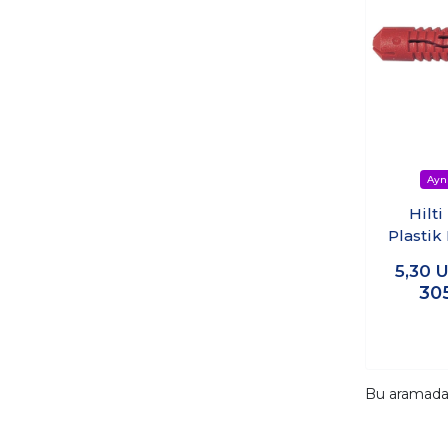
Hilti
Plastik
- (
5,30
U
30
Bu aramad