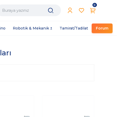
0
Filament / Reçine
ino
Robotik & Mekanik ±
Tamirat/Tadilat
Forum
ları