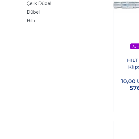
Çelik Dübel
Dübel
Hilti
HILT
Klip
M10x9
Dübel
10,00
57