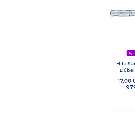
Hilti St
Dübe
(Çel
17,00
(
97