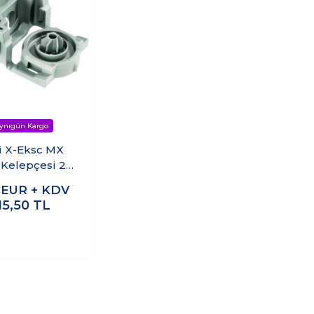
ti X-Eksc MX
Kelepçesi 20
MX
0
EUR + KDV
15,50
TL