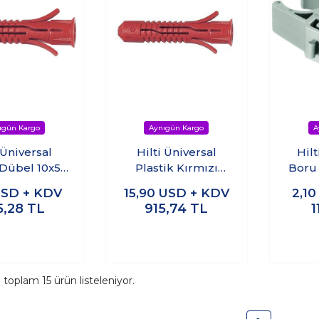
 Üniversal
Hilti Üniversal
Hil
 Dübel 10x50
Plastik Kırmızı
Boru 
50 adet)
Dübel 10X50 - 200
SD + KDV
15,90
USD + KDV
2,1
Adet
5,28
TL
915,74
TL
1
a toplam
15
ürün listeleniyor.