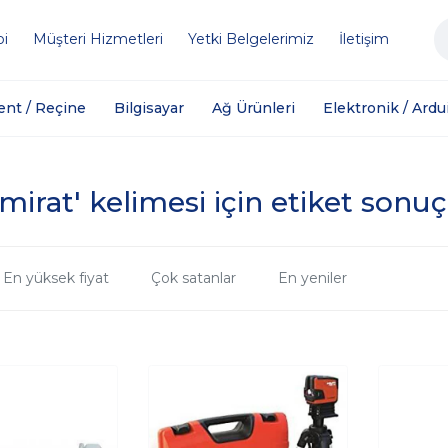
bi
Müşteri Hizmetleri
Yetki Belgelerimiz
İletişim
ent / Reçine
Bilgisayar
Ağ Ürünleri
Elektronik / Ardu
mirat' kelimesi için etiket sonuç
En yüksek fiyat
Çok satanlar
En yeniler