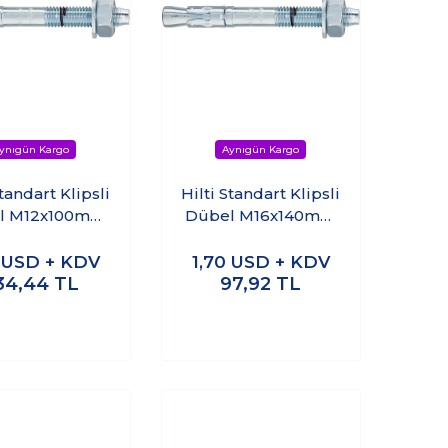
Standart Klipsli
Hilti Standart Klipsli
l M12x100mm
Dübel M16x140mm
elik Dübel)
(Çelik Dübel) (1adet)
(10adet)
4
USD + KDV
1,70
USD + KDV
34,44
TL
97,92
TL