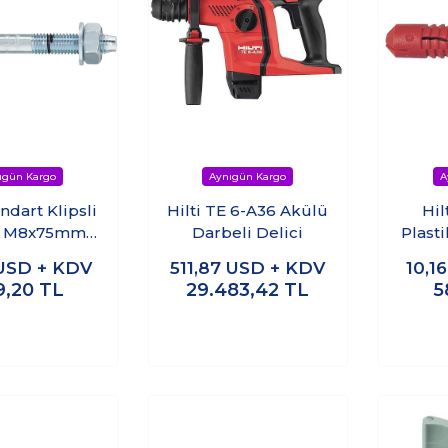
andart Klipsli
Hilti TE 6-A36 Akülü
Hil
l M8x75mm
Darbeli Delici
Plast
ik Dübel)
-
USD + KDV
511,87
USD + KDV
10,1
50adet)
9,20
TL
29.483,42
TL
5