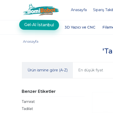
Anasayfa
Sipariş Taki
Gel-Al İstanbul
3D Yazıcı ve CNC
Filam
Anasayfa
'Ta
Ürün ismine göre (A-Z)
En düşük fiyat
Benzer Etiketler
Tamirat
Tadilat