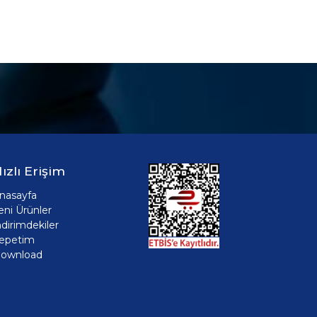
ızlı Erişim
nasayfa
eni Ürünler
ndirimdekiler
epetim
ownload