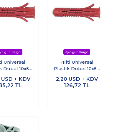
ti Üniversal
Hilti Üniversal
ik Dübel 10x50
Plastik Dübel 10x50
 (100 adet)
- (20 adet)
6
USD + KDV
2,20
USD + KDV
85,22
TL
126,72
TL