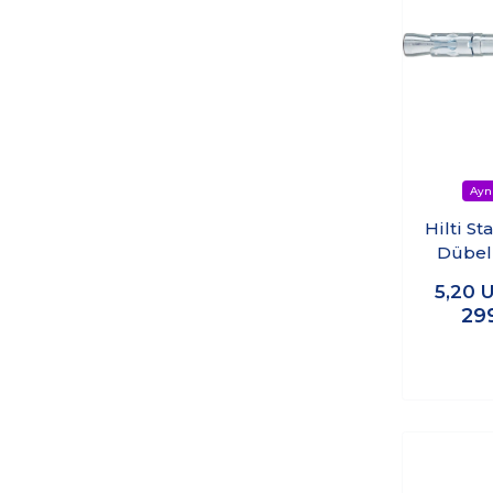
Hilti St
Dübe
(Çel
5,20
U
(
29