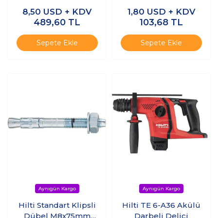
(Çelik Dübel)
(Çelik Dübel) (4adet)
8,50
USD + KDV
1,80
USD + KDV
(25adet)
489,60
TL
103,68
TL
Sepete Ekle
Sepete Ekle
Hilti Standart Klipsli
Hilti TE 6-A36 Akülü
Dübel M8x75mm
Darbeli Delici