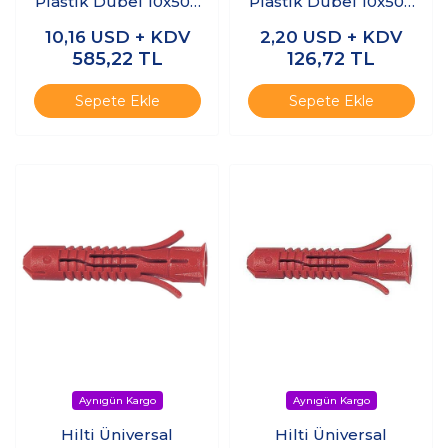
Plastik Dübel 10x50 -
Plastik Dübel 10x50 -
(100 adet)
(20 adet)
10,16
USD + KDV
2,20
USD + KDV
585,22
TL
126,72
TL
Sepete Ekle
Sepete Ekle
Hilti Üniversal
Hilti Üniversal