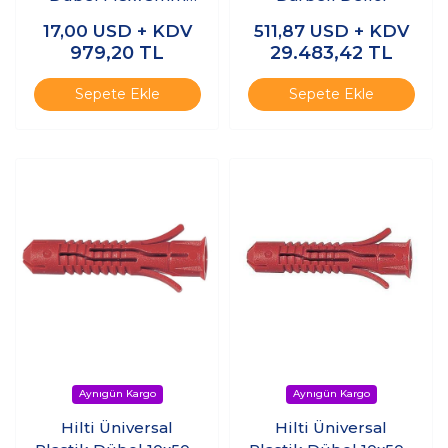
(Çelik Dübel)
17,00
USD + KDV
511,87
USD + KDV
(50adet)
979,20
TL
29.483,42
TL
Sepete Ekle
Sepete Ekle
Hilti Üniversal
Hilti Üniversal