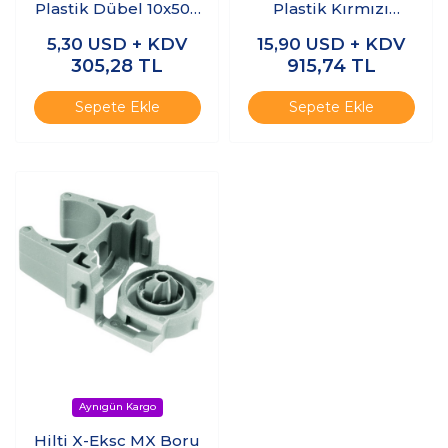
Plastik Dübel 10x50 -
Plastik Kırmızı
(50 adet)
Dübel 10X50 - 200
5,30
USD + KDV
15,90
USD + KDV
Adet
305,28
TL
915,74
TL
Sepete Ekle
Sepete Ekle
Hilti X-Eksc MX Boru