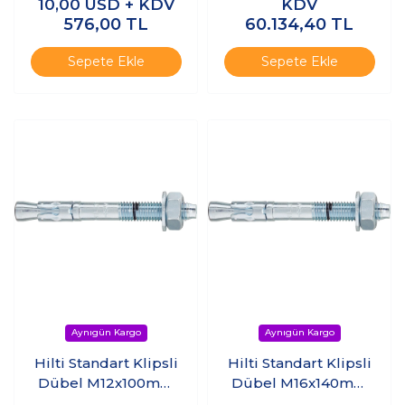
(25adet)
10,00
USD + KDV
KDV
576,00
TL
60.134,40
TL
Sepete Ekle
Sepete Ekle
Hilti Standart Klipsli
Hilti Standart Klipsli
Dübel M12x100mm
Dübel M16x140mm
(Çelik Dübel)
(Çelik Dübel) (1adet)