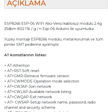
AÇIKLAMA
ESP8266 ESP-06 WIFI Alıcı-Verici kablosuz modülü 2.4g
25dbm 802.11b / g / n Esp-06 Arduino ile uyumludur.
Yüzey montajlı ESP8266 modülü, metal korumalı ve tüm
pimler SMT pedlerine ayrılmıştır.
AT komutlarının listesi:
> AT-Attention
> AT+RST-Soft reset
> AT+GMR-Retrieve firmware version
> AT+CWMODE-Operation mode selection
> AT+CWJAP-Join network
> AT+CWLAP-Available network listing
> AT+CWQAP-Exit network
> AT+ CWSAP-Setup network name, password, radio
channel and security scheme