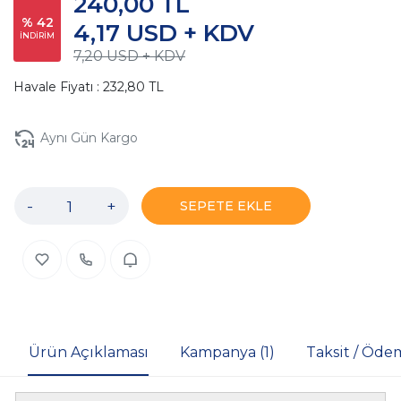
240,00 TL
% 42
4,17 USD + KDV
İNDİRİM
7,20 USD + KDV
Havale Fiyatı : 232,80 TL
Aynı Gün Kargo
-
+
SEPETE EKLE
Ürün Açıklaması
Kampanya (1)
Taksit / Öde