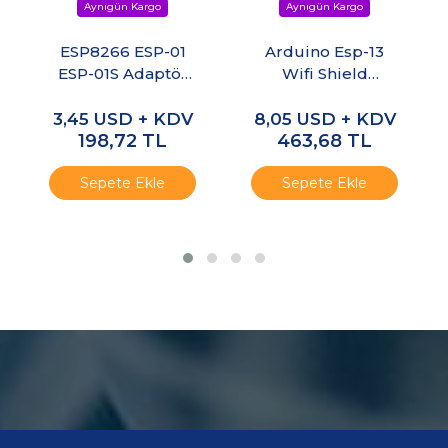
ESP8266 ESP-01
Arduino Esp-13
ESP-01S Adaptör
Wifi Shield
Kartı RGB LED
Esp8266
Kontrol Modülü
3,45
USD + KDV
8,05
USD + KDV
198,72
TL
463,68
TL
Sepete Ekle
Sepete Ekle