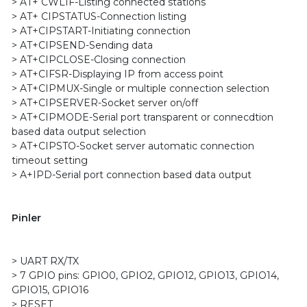
> AT+ CWLIF-Listing connected stations
> AT+ CIPSTATUS-Connection listing
> AT+CIPSTART-Initiating connection
> AT+CIPSEND-Sending data
> AT+CIPCLOSE-Closing connection
> AT+CIFSR-Displaying IP from access point
> AT+CIPMUX-Single or multiple connection selection
> AT+CIPSERVER-Socket server on/off
> AT+CIPMODE-Serial port transparent or connecdtion
based data output selection
> AT+CIPSTO-Socket server automatic connection
timeout setting
> A+IPD-Serial port connection based data output
Pinler
> UART RX/TX
> 7 GPIO pins: GPIO0, GPIO2, GPIO12, GPIO13, GPIO14,
GPIO15, GPIO16
> RESET