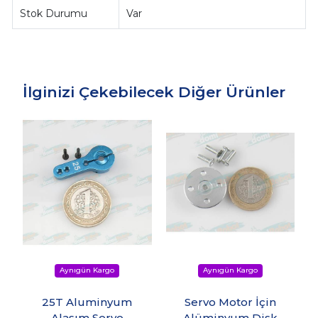
Stok Durumu
Var
İlginizi Çekebilecek Diğer Ürünler
25T Aluminyum
Servo Motor İçin
Alaşım Servo
Alüminyum Disk