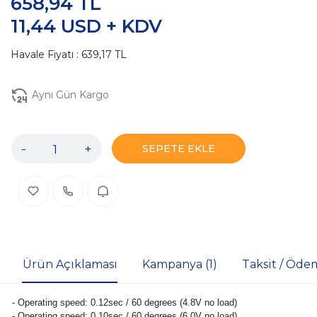
658,94 TL
11,44 USD + KDV
Havale Fiyatı : 639,17 TL
Aynı Gün Kargo
-
+
SEPETE EKLE
Ürün Açıklaması
Kampanya (1)
Taksit / Öde
- Operating speed: 0.12sec / 60 degrees (4.8V no load)
- Operating speed: 0.10sec / 60 degrees (6.0V no load)