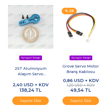
% 28
Grove Servo Motor
25T Aluminyum
Branş Kablosu
Alaşım Servo
Motor Kolu - Mavi
0,86
USD + KDV
2,40
USD + KDV
1,20 USD + KDV
138,24
TL
49,54
TL
Sepete Ekle
Sepete Ekle