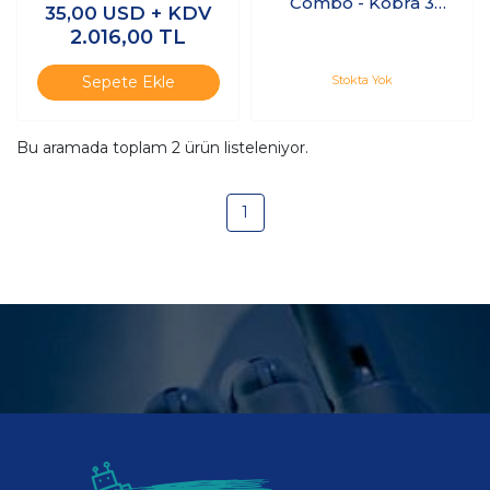
Combo - Kobra 3
35,00
USD + KDV
Kiti
Max Combo
2.016,00
TL
Yükseltme Kiti
Stokta Yok
Sepete Ekle
Bu aramada toplam
2
ürün listeleniyor.
1