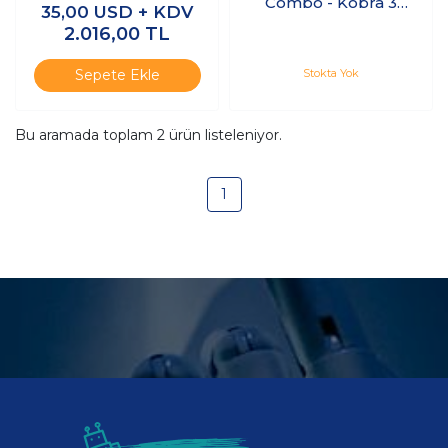
Combo - Kobra 3
35,00
USD + KDV
Kiti
Max Combo
2.016,00
TL
Yükseltme Kiti
Stokta Yok
Sepete Ekle
Bu aramada toplam
2
ürün listeleniyor.
1