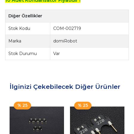
10 Adet Kondansatör Fiyatıdır !
Diğer Özellikler
Stok Kodu
COM-002719
Marka
domiRobot
Stok Durumu
Var
İlginizi Çekebilecek Diğer Ürünler
% 25
% 25