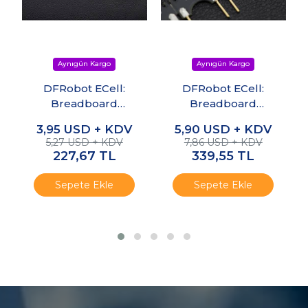
DFRobot ECell:
DFRobot ECell:
Breadboard
Breadboard
Uyumlu
Uyumlu Direnç
3,95
USD + KDV
5,90
USD + KDV
Kondansatör Seti
Seti
5,27 USD + KDV
7,86 USD + KDV
227,67
TL
339,55
TL
Sepete Ekle
Sepete Ekle