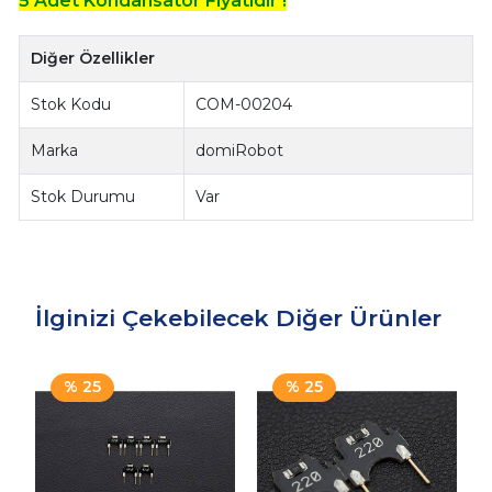
5 Adet Kondansatör Fiyatıdır !
Diğer Özellikler
Stok Kodu
COM-00204
Marka
domiRobot
Stok Durumu
Var
İlginizi Çekebilecek Diğer Ürünler
% 25
% 25