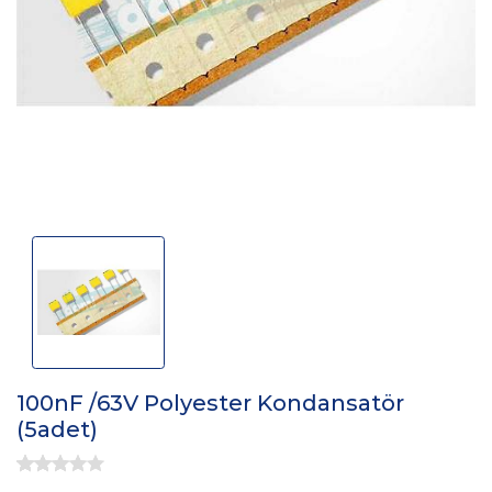
100nF /63V Polyester Kondansatör
(5adet)