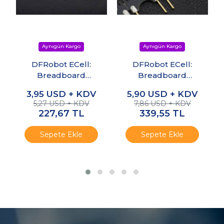
DFRobot ECell:
DFRobot ECell:
Breadboard
Breadboard
Uyumlu
Uyumlu Direnç
3,95
USD + KDV
5,90
USD + KDV
Kondansatör Seti
Seti
5,27 USD + KDV
7,86 USD + KDV
227,67
TL
339,55
TL
Sepete Ekle
Sepete Ekle