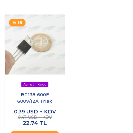
% 16
BT138-600E
600V/12A Triak
0,39
USD + KDV
0,47 USD + KDV
22,74
TL