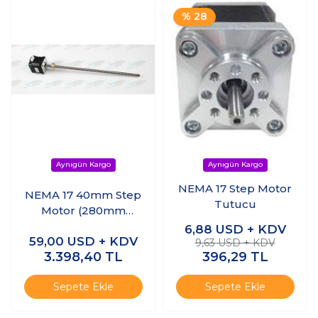
% 28
NEMA 17 Step Motor
NEMA 17 40mm Step
Tutucu
Motor (280mm
Tr8*8 Leadscrew)
6,88
USD + KDV
59,00
USD + KDV
9,63 USD + KDV
3.398,40
TL
396,29
TL
Sepete Ekle
Sepete Ekle