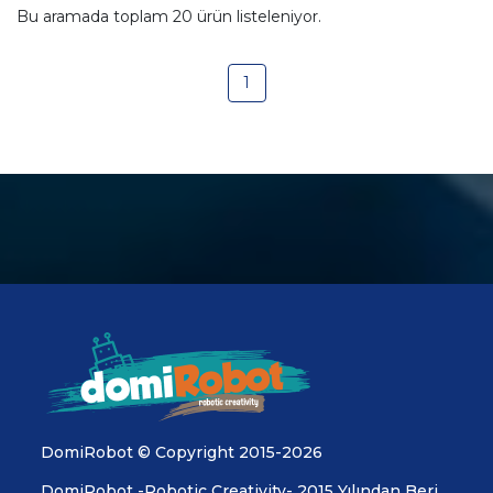
Bu aramada toplam
20
ürün listeleniyor.
1
DomiRobot © Copyright 2015-2026
DomiRobot -Robotic Creativity- 2015 Yılından Beri