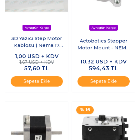
3D Yazıcı Step Motor
Actobotics Stepper
Kablosu ( Nema 17
Motor Mount - NEMA
4Pin -6Pin) L:70cm
23
1,00
USD + KDV
10,32
USD + KDV
1,67 USD + KDV
57,60
TL
594,43
TL
Sepete Ekle
Sepete Ekle
% 16