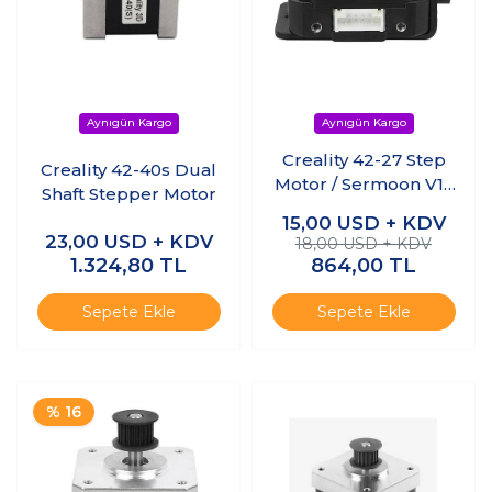
Creality 42-27 Step
Creality 42-40s Dual
Motor / Sermoon V1 /
Shaft Stepper Motor
V1 Pro / V2 / 200B
15,00
USD + KDV
Pro
23,00
USD + KDV
18,00 USD + KDV
1.324,80
TL
864,00
TL
Sepete Ekle
Sepete Ekle
% 16