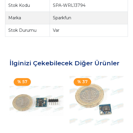
Stok Kodu
SPA-WRL13794
Marka
Sparkfun
Stok Durumu
Var
İlginizi Çekebilecek Diğer Ürünler
% 57
% 37