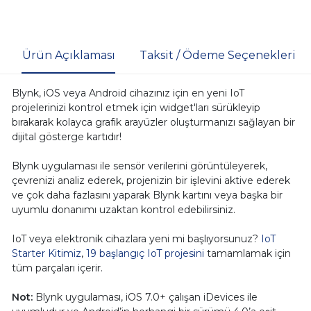
Ürün Açıklaması
Taksit / Ödeme Seçenekleri
Blynk, iOS veya Android cihazınız için en yeni IoT
projelerinizi kontrol etmek için widget'ları sürükleyip
bırakarak kolayca grafik arayüzler oluşturmanızı sağlayan bir
dijital gösterge kartıdır!
Blynk uygulaması ile sensör verilerini görüntüleyerek,
çevrenizi analiz ederek, projenizin bir işlevini aktive ederek
ve çok daha fazlasını yaparak Blynk kartını veya başka bir
uyumlu donanımı uzaktan kontrol edebilirsiniz.
IoT veya elektronik cihazlara yeni mi başlıyorsunuz?
IoT
Starter Kitimiz
,
19 başlangıç IoT projesini
tamamlamak için
tüm parçaları içerir.
Not:
Blynk uygulaması, iOS 7.0+ çalışan iDevices ile