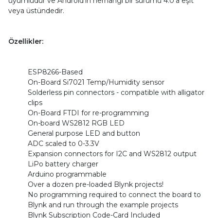
uyumludur ve Android’in herhangi bir sürümü 4.0’a eşit
veya üstündedir.
Özellikler:
ESP8266-Based
On-Board Si7021 Temp/Humidity sensor
Solderless pin connectors - compatible with alligator
clips
On-Board FTDI for re-programming
On-board WS2812 RGB LED
General purpose LED and button
ADC scaled to 0-3.3V
Expansion connectors for I2C and WS2812 output
LiPo battery charger
Arduino programmable
Over a dozen pre-loaded Blynk projects!
No programming required to connect the board to
Blynk and run through the example projects
Blynk Subscription Code-Card Included