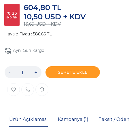
604,80 TL
% 23
10,50 USD + KDV
İNDİRİM
13,65 USD + KDV
Havale Fiyatı : 586,66 TL
Aynı Gün Kargo
-
+
SEPETE EKLE
Ürün Açıklaması
Kampanya (1)
Taksit / Öde