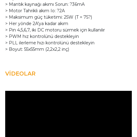
> Mantık kaynağı akımı Sorun: ?36mA
> Motor Tahrikli akım Io: ?2A
> Maksimum güç tüketimi: 25W (T = 75?)
> Her yönde 2A'ya kadar akım
> Pin 4,5,6,7, iki DC motoru sürmek için kullanılır
> PWM hız kontrolünü destekleyin
> PLL ilerleme hızı kontrolünü destekleyin
> Boyut: 55x55mm (2,2x2,2 inç)
VİDEOLAR