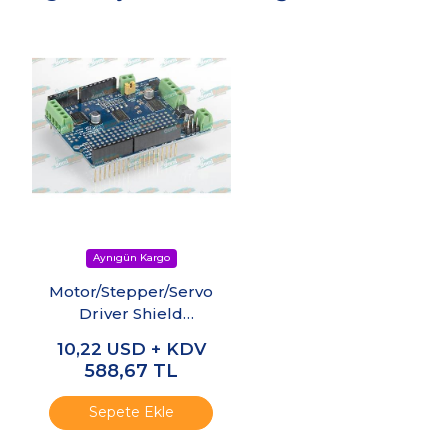
Motor/Stepper/Servo
Driver Shield
Genişleme Kartı -
10,22
USD + KDV
Arduino Uyumlu-
588,67
TL
Sepete Ekle