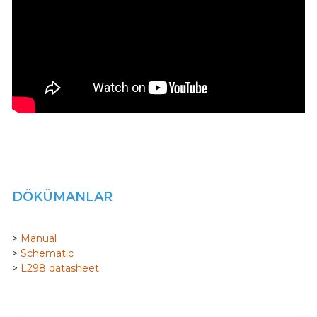
DÖKÜMANLAR
>
Manual
>
Schematic
>
L298 datasheet