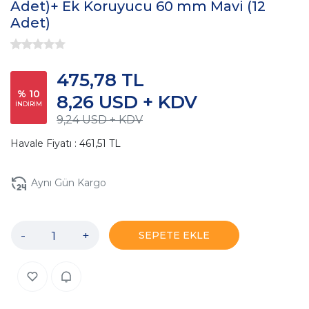
Adet)+ Ek Koruyucu 60 mm Mavi (12
Adet)
475,78 TL
% 10
8,26 USD + KDV
İNDİRİM
9,24 USD + KDV
Havale Fiyatı : 461,51 TL
Aynı Gün Kargo
-
+
SEPETE EKLE