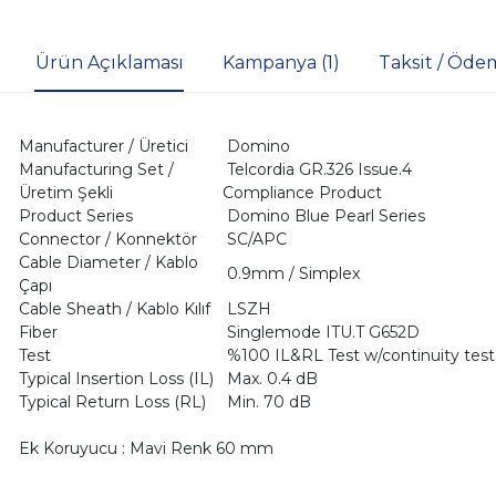
Ürün Açıklaması
Kampanya (1)
Taksit / Öde
Manufacturer / Üretici
Domino
Manufacturing Set /
Telcordia GR.326 Issue.4
Üretim Şekli
Compliance Product
Product Series
Domino Blue Pearl Series
Connector / Konnektör
SC/APC
Cable Diameter / Kablo
0.9mm / Simplex
Çapı
Cable Sheath / Kablo Kılıf
LSZH
Fiber
Singlemode ITU.T G652D
Test
%100 IL&RL Test w/continuity test
Typical Insertion Loss (IL)
Max. 0.4 dB
Typical Return Loss (RL)
Min. 70 dB
Ek Koruyucu : Mavi Renk 60 mm