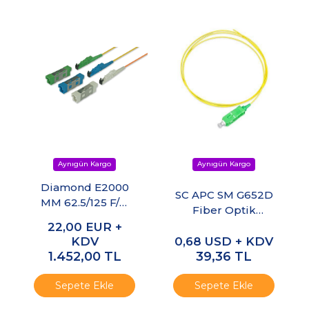
Diamond E2000
SC APC SM G652D
MM 62.5/125 F/O
Fiber Optik
Pigtail L:3m
Pigtail L:1m
22,00
EUR +
KDV
0,68
USD + KDV
1.452,00
TL
39,36
TL
Sepete Ekle
Sepete Ekle