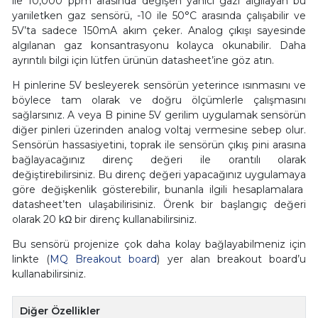
ile 10,000 ppm arasında değişen yanıcı gazı algılayan bu
yarıiletken gaz sensörü, -10 ile 50°C arasında çalışabilir ve
5V’ta sadece 150mA akım çeker. Analog çıkışı sayesinde
algılanan gaz konsantrasyonu kolayca okunabilir. Daha
ayrıntılı bilgi için lütfen ürünün datasheet’ine göz atın.
H pinlerine 5V besleyerek sensörün yeterince ısınmasını ve
böylece tam olarak ve doğru ölçümlerle çalışmasını
sağlarsınız. A veya B pinine 5V gerilim uygulamak sensörün
diğer pinleri üzerinden analog voltaj vermesine sebep olur.
Sensörün hassasiyetini, toprak ile sensörün çıkış pini arasına
bağlayacağınız direnç değeri ile orantılı olarak
değiştirebilirsiniz. Bu direnç değeri yapacağınız uygulamaya
göre değişkenlik gösterebilir, bunanla ilgili hesaplamalara
datasheet’ten ulaşabilirisiniz. Örenk bir başlangıç değeri
olarak 20 kΩ bir direnç kullanabilirsiniz.
Bu sensörü projenize çok daha kolay bağlayabilmeniz için
linkte (
MQ Breakout board
) yer alan breakout board’u
kullanabilirsiniz.
Diğer Özellikler