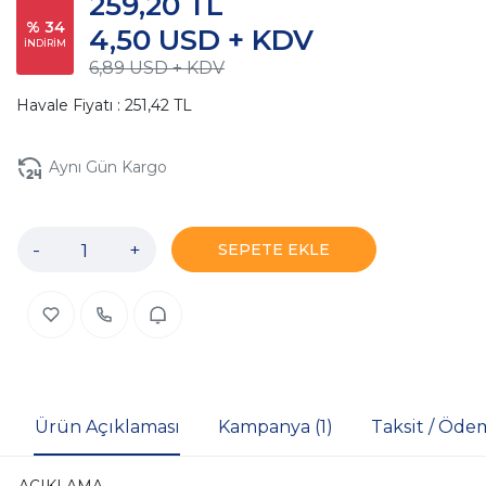
259,20 TL
% 34
4,50 USD + KDV
İNDİRİM
6,89 USD + KDV
Havale Fiyatı : 251,42 TL
Aynı Gün Kargo
-
+
SEPETE EKLE
Ürün Açıklaması
Kampanya (1)
Taksit / Öde