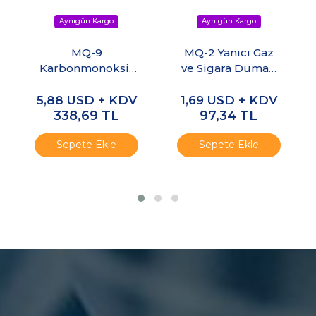
MQ-9
MQ-2 Yanıcı Gaz
Karbonmonoksit
ve Sigara Duman
ve Yanıcı Gaz
Sensör Kartı
Algılayıcı Sensör
5,88
USD + KDV
1,69
USD + KDV
Modülü
338,69
TL
97,34
TL
Sepete Ekle
Sepete Ekle