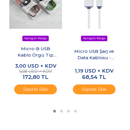
Micro-B USB
Micro USB Şarj ve
Kablo Örgü Tip
Data Kablosu -
Luna Şarj / Data
2.0A
3,00
USD + KDV
Kablosu
1,19
USD + KDV
5,58 USD + KDV
172,80
TL
68,54
TL
Sepete Ekle
Sepete Ekle