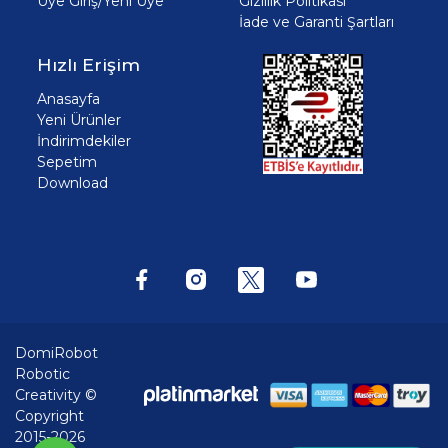
Üye Giriş/Yeni Üye
Gizlilik Politikası
İade ve Garanti Şartları
Hızlı Erişim
Anasayfa
Yeni Ürünler
İndirimdekiler
Sepetim
Download
DomiRobot
Robotic
Creativity ©
Copyright
2015-2026