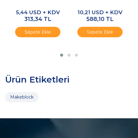
B -Altın Sarısı
6V/185RPM
(Çift)
5,44
USD + KDV
10,21
USD + KDV
313,34
TL
588,10
TL
Sepete Ekle
Sepete Ekle
Ürün Etiketleri
Makeblock