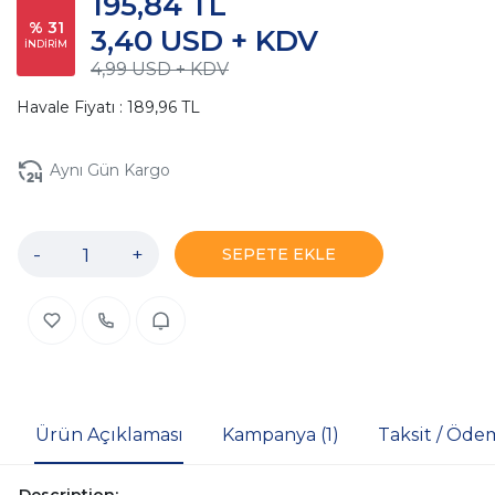
195,84 TL
% 31
3,40 USD + KDV
İNDİRİM
4,99 USD + KDV
Havale Fiyatı : 189,96 TL
Aynı Gün Kargo
-
+
SEPETE EKLE
Ürün Açıklaması
Kampanya (1)
Taksit / Öde