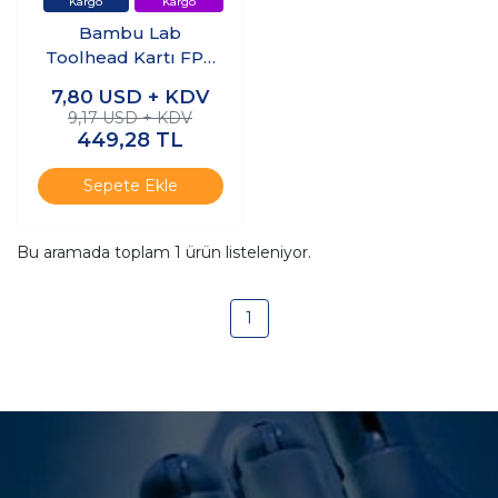
Bambu Lab
Toolhead Kartı FPC
Kablosu V9 - X1
7,80
USD + KDV
Serisi CAB012
9,17 USD + KDV
449,28
TL
Sepete Ekle
Bu aramada toplam
1
ürün listeleniyor.
1