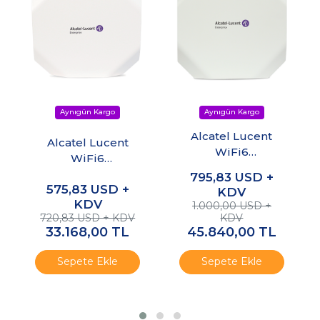
Alcatel Lucent
Alcatel Lucent
WiFi6
WiFi6
OmniAccess
OmniAccess
795,83
USD +
Stellar
575,83
USD +
Stellar
KDV
Access Point
KDV
Access Point
1.000,00 USD +
OAW-AP1311-RW
720,83 USD + KDV
KDV
OAW-AP1301-RW
33.168,00
TL
45.840,00
TL
Sepete Ekle
Sepete Ekle