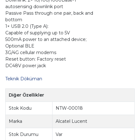
Downlink: 2× 10/100/1000Base-T
autosensing downlink port
Passive Pass through one pair, back and
bottom
1× USB 2.0 (Type A):
Capable of supplying up to 5V
500mA power to an attached device;
Optional BLE
3G/4G cellular modems
Reset button: Factory reset
DC48V power jack
Teknik Döküman
Diğer Özellikler
Stok Kodu
NTW-00018
Marka
Alcatel Lucent
Stok Durumu
Var