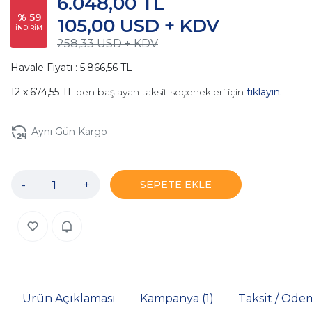
6.048,00 TL
% 59
105,00 USD + KDV
İNDİRİM
258,33 USD + KDV
Havale Fiyatı : 5.866,56 TL
674,55 TL
'den başlayan taksit seçenekleri için
tıklayın.
Aynı Gün Kargo
-
+
SEPETE EKLE
Ürün Açıklaması
Kampanya (1)
Taksit / Öde