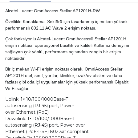
Alcatel Lucent OmniAccess Stellar AP1201H-RW
Özellikle Konaklama Sektörü için tasarlanmış iç mekan yüksek
performanslı 802.11 AC Wave 2 erişim noktası.
Çok fonksiyonlu Alcatel-Lucent OmniAccess® Stellar AP1201H
erişim noktası, operasyonel basitlik ve kaliteli Kullanıcı deneyimi
sağlayan çok yönlü, performans açısından zengin bir erişim
noktasıdır.
Bir iç mekan Wi-Fi erişim noktası olarak, OmniAccess Stellar
AP1201H otel, sınıf, yurtlar, klinikler, uzak/ev ofisleri ve daha
fazlası gibi oda içi uygulamalar için yüksek performanslı Gigabit
Wi-Fi sağlar.
Uplink: 1× 10/100/1000Base-T
autosensing (RJ-45) port, Power
over Ethernet (PoE)
Downlink: 1× 10/100/1000Base-T
autosensing (RJ-45) port, Power over
Ethernet (PoE-PSE) 802.3af compliant