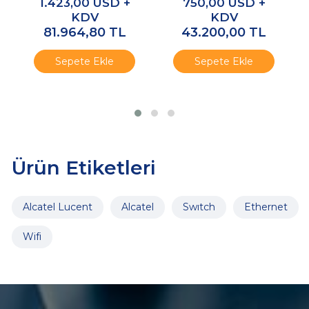
1.423,00
USD +
750,00
USD +
band 2.4/5GHz
KDV
KDV
Sector Antenna
81.964,80
TL
43.200,00
TL
Sepete Ekle
Sepete Ekle
Ürün Etiketleri
Alcatel Lucent
Alcatel
Swıtch
Ethernet
Wifi