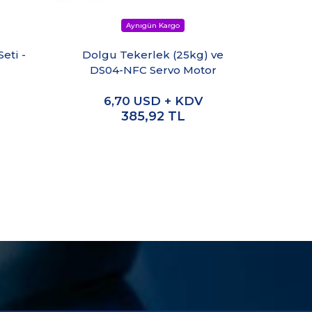
Hafi
eti -
Dolgu Tekerlek (25kg) ve
DS04-NFC Servo Motor
6,70
USD + KDV
2,45
385,92
TL
14