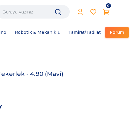
0
Filament / Reçine
ino
Robotik & Mekanik ±
Tamirat/Tadilat
Forum
ekerlek - 4.90 (Mavi)
V