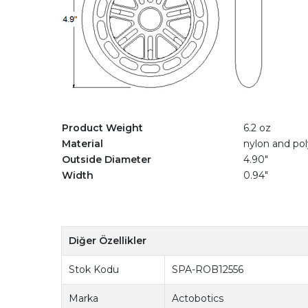
Product Weight
6.2 oz
Material
nylon and po
Outside Diameter
4.90"
Width
0.94"
Diğer Özellikler
Stok Kodu
SPA-ROB12556
Marka
Actobotics