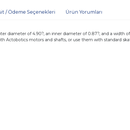
sit / Ödeme Seçenekleri
Ürün Yorumları
er diameter of 4.90?, an inner diameter of 0.87?, and a width o
th Actobotics motors and shafts, or use them with standard ska