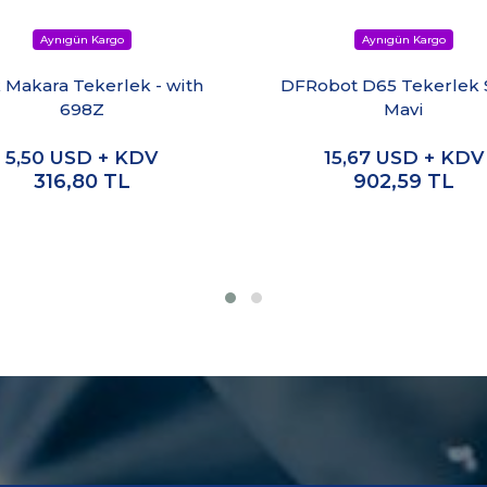
 Makara Tekerlek - with
DFRobot D65 Tekerlek S
698Z
Mavi
5,50
USD + KDV
15,67
USD + KDV
316,80
TL
902,59
TL