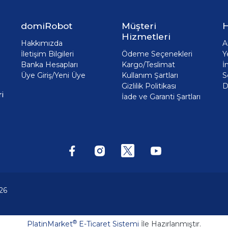
domiRobot
Müşteri
H
Hizmetleri
Hakkımızda
A
İletişim Bilgileri
Ödeme Seçenekleri
Y
Banka Hesapları
Kargo/Teslimat
İ
Üye Giriş/Yeni Üye
Kullanım Şartları
S
Gizlilik Politikası
D
i
İade ve Garanti Şartları
26
®
PlatinMarket
E-Ticaret Sistemi
İle Hazırlanmıştır.