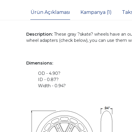
Ürün Açıklaması
Kampanya (1)
Tak
Description:
These gray ?skate? wheels have an out
wheel adapters (check below), you can use them wi
Dimensions:
OD - 4.90?
ID - 0.87?
Width - 0.94?