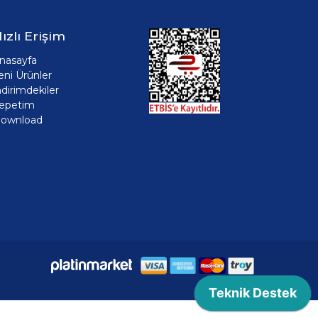
ızlı Erişim
nasayfa
eni Ürünler
ndirimdekiler
epetim
ownload