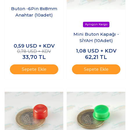
Buton -6Pin 8x8mm
Anahtar (10adet)
Mini Buton Kapağı -
SİYAH (10Adet)
0,59
USD + KDV
1,08
USD + KDV
0,78 USD + KDV
33,70
TL
62,21
TL
Sepete Ekle
Sepete Ekle