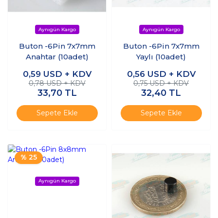
Buton -6Pin 7x7mm
Buton -6Pin 7x7mm
Anahtar (10adet)
Yaylı (10adet)
0,59
USD + KDV
0,56
USD + KDV
0,78 USD + KDV
0,75 USD + KDV
33,70
TL
32,40
TL
Sepete Ekle
Sepete Ekle
% 25