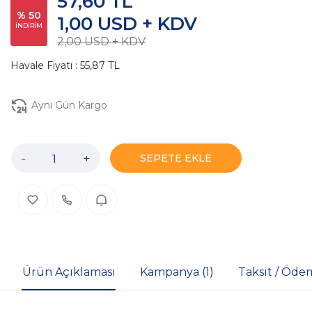
57,60 TL
% 50
1,00 USD + KDV
İNDİRİM
2,00 USD + KDV
Havale Fiyatı : 55,87 TL
Aynı Gün Kargo
-
+
SEPETE EKLE
Ürün Açıklaması
Kampanya (1)
Taksit / Öde