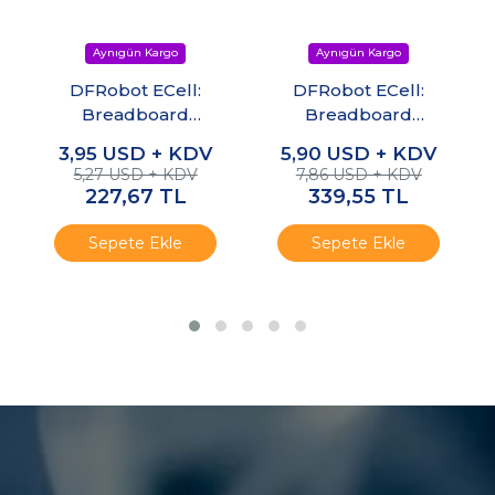
DFRobot ECell:
DFRobot ECell:
Breadboard
Breadboard
Uyumlu
Uyumlu Direnç
3,95
USD + KDV
5,90
USD + KDV
Kondansatör Seti
Seti
5,27 USD + KDV
7,86 USD + KDV
227,67
TL
339,55
TL
Sepete Ekle
Sepete Ekle