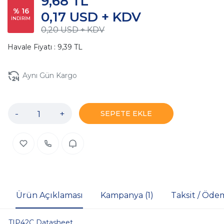
9,68 TL
% 16
0,17 USD + KDV
İNDİRİM
0,20 USD + KDV
Havale Fiyatı : 9,39 TL
Aynı Gün Kargo
-
+
SEPETE EKLE
Ürün Açıklaması
Kampanya (1)
Taksit / Öde
TIP42C Datasheet