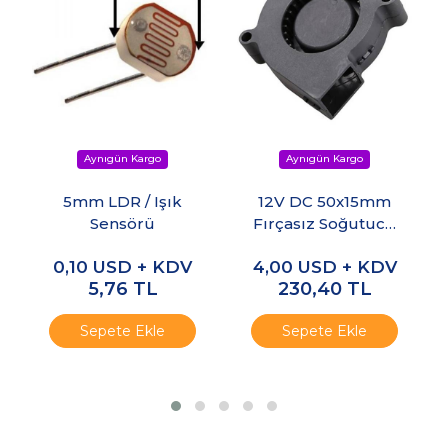
5mm LDR / Işık
12V DC 50x15mm
Sensörü
Fırçasız Soğutucu
Fan
0,10
USD + KDV
4,00
USD + KDV
5,76
TL
230,40
TL
Sepete Ekle
Sepete Ekle