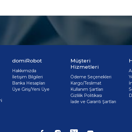
domiRobot
Müşteri
H
Hizmetleri
Hakkımızda
A
İletişim Bilgileri
Ödeme Seçenekleri
Y
Banka Hesapları
Kargo/Teslimat
İ
Üye Giriş/Yeni Üye
Kullanım Şartları
S
Gizlilik Politikası
D
i
İade ve Garanti Şartları