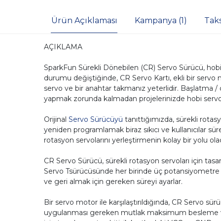
Ürün Açıklaması
Kampanya (1)
Tak
AÇIKLAMA
SparkFun Sürekli Dönebilen (CR) Servo Sürücü, hobi R
durumu değiştiğinde, CR Servo Kartı, ekli bir serv
servo ve bir anahtar takmanız yeterlidir. Başlatma 
yapmak zorunda kalmadan projelerinizde hobi servo k
Orijinal
Servo Sürücüyü
tanıttığımızda, sürekli rotas
yeniden programlamak biraz sıkıcı ve kullanıcılar sür
rotasyon servolarını yerleştirmenin kolay bir yolu ola
CR Servo Sürücü, sürekli rotasyon servoları için tasa
Servo Tsürücüsünde her birinde üç potansiyometre bu
ve geri almak için gereken süreyi ayarlar.
Bir servo motor ile karşılaştırıldığında, CR Servo s
uygulanması gereken mutlak maksimum besleme volt