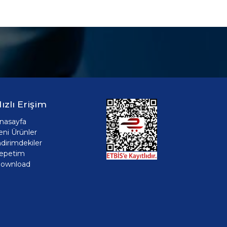
ızlı Erişim
nasayfa
eni Ürünler
ndirimdekiler
epetim
ownload