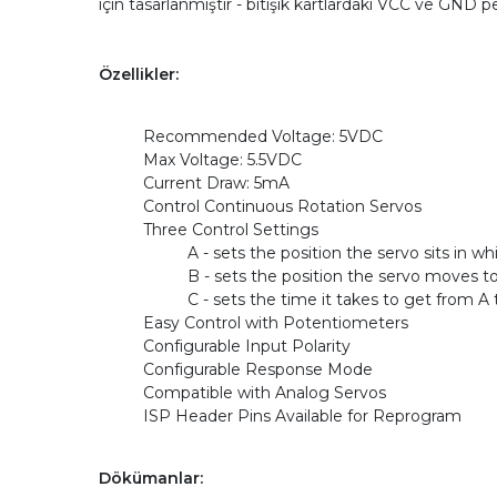
için tasarlanmıştır - bitişik kartlardaki VCC ve GND ped
Özellikler:
Recommended Voltage: 5VDC
Max Voltage: 5.5VDC
Current Draw: 5mA
Control Continuous Rotation Servos
Three Control Settings
A - sets the position the servo sits in wh
B - sets the position the servo moves t
C - sets the time it takes to get from A
Easy Control with Potentiometers
Configurable Input Polarity
Configurable Response Mode
Compatible with Analog Servos
ISP Header Pins Available for Reprogram
Dökümanlar: