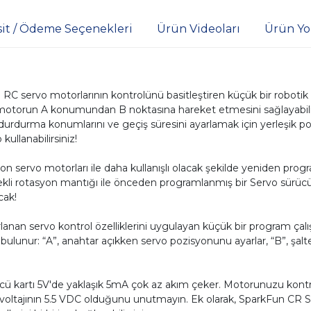
sit / Ödeme Seçenekleri
Ürün Videoları
Ürün Yo
C servo motorlarının kontrolünü basitleştiren küçük bir robotik ka
o motorun A konumundan B noktasına hareket etmesini sağlayabilm
/ durdurma konumlarını ve geçiş süresini ayarlamak için yerleşik 
ullanabilirsiniz!
yon servo motorları ile daha kullanışlı olacak şekilde yeniden progr
ekli rotasyon mantığı ile önceden programlanmış bir Servo sürücü i
cak!
rlanan servo kontrol özelliklerini uygulayan küçük bir program çal
lunur: “A”, anahtar açıkken servo pozisyonunu ayarlar, “B”, şalt
ürücü kartı 5V'de yaklaşık 5mA çok az akım çeker. Motorunuzu kont
ajının 5.5 VDC olduğunu unutmayın. Ek olarak, SparkFun CR Ser