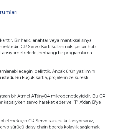
rumları
rttır. Bir harici anahtar veya mantıksal sinyal
ektedir. CR Servo Kartı kullanmak için bir hobi
potansiyometrelerle, herhangi bir programlama
amlanabileceğini belirttik. Ancak ürün yazılımını
stedi. Bu küçük kartla, projelerinize sürekli
ıştıran bir Atmel ATtiny84 mikrodenetleyicidir. Bu CR
er kapalıyken servo hareket eder ve “T” A'dan B'ye
rol etmek için CR Servo sürücü kullanıyorsanız,
vo sürücü daisy chain boards kolaylık sağlamak