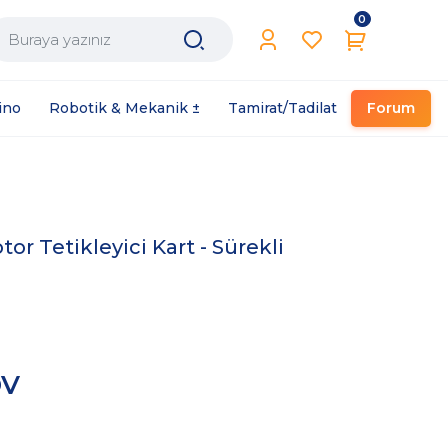
0
Filament / Reçine
ino
Robotik & Mekanik ±
Tamirat/Tadilat
Forum
r Tetikleyici Kart - Sürekli
DV