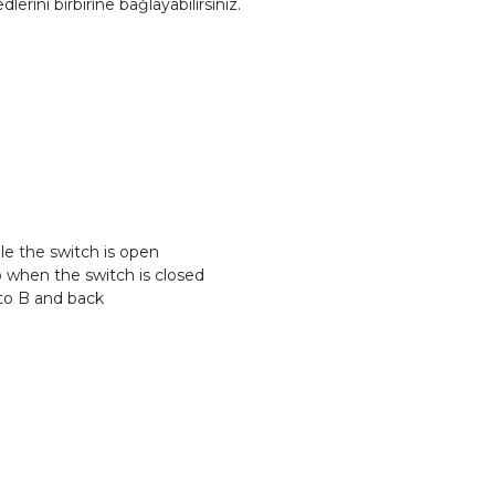
lerini birbirine bağlayabilirsiniz.
ile the switch is open
o when the switch is closed
 to B and back