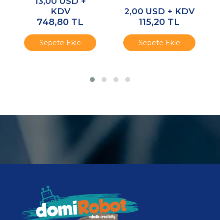
13,00
USD +
Nozzle)
KDV
2,00
USD + KDV
748,80
TL
115,20
TL
Sepete Ekle
Sepete Ekle