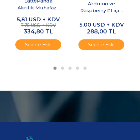
LattePanda
Arduino ve
Akrilik Muhafaza
Raspberry PI için
Kutusu - Soğutma
Temel Elektronik
5,81
USD + KDV
Fanı Uyumlu
5,00
USD + KDV
7,75 USD + KDV
334,80
TL
288,00
TL
Sepete Ekle
Sepete Ekle